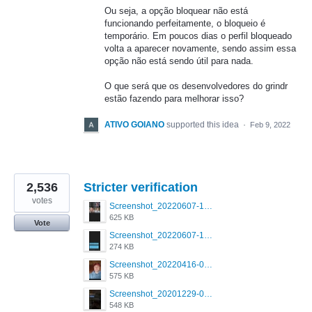
Ou seja, a opção bloquear não está
funcionando perfeitamente, o bloqueio é
temporário. Em poucos dias o perfil bloqueado
volta a aparecer novamente, sendo assim essa
opção não está sendo útil para nada.
O que será que os desenvolvedores do grindr
estão fazendo para melhorar isso?
ATIVO GOIANO
supported this idea
·
Feb 9, 2022
2,536
Stricter verification
votes
Screenshot_20220607-154537_Grindr.jpg
625 KB
Vote
Screenshot_20220607-135238_Grindr.jpg
274 KB
Screenshot_20220416-082748_Grindr.jpg
575 KB
Screenshot_20201229-052334_Grindr.jpg
548 KB