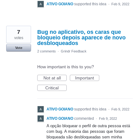
ATIVO GOIANO
supported this idea
·
Feb 9, 2022
7
Bug no aplicativo, os caras que
bloqueio depois aparece de novo
votes
desbloqueados
Vote
2 comments
·
Grindr Feedback
How important is this to you?
Not at all
Important
Critical
ATIVO GOIANO
supported this idea
·
Feb 9, 2022
ATIVO GOIANO
commented
·
Feb 9, 2022
A opção bloquear o perfil de outra pessoa está
com bug. A maioria das pessoas que foram
bloqueada são desbloqueadas sem minha