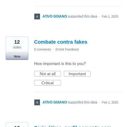
ATIVO GOIANO
supported this idea
·
Feb 1, 2025
12
Combate contra fakes
votes
0 comments
·
Grindr Feedback
Vote
How important is this to you?
Not at all
Important
Critical
ATIVO GOIANO
supported this idea
·
Feb 1, 2025