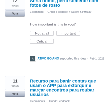
12
Seria ótimo, perfil somente com
fotos de rosto
votes
1 comment
·
Grindr Feedback
»
Safety & Privacy
Vote
How important is this to you?
Not at all
Important
Critical
ATIVO GOIANO
supported this idea
·
Feb 1, 2025
11
Recurso para banir contas que
usam o APP para extorquir e
votes
marcar encontros para roubar
usuários
Vote
0 comments
·
Grindr Feedback