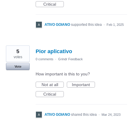
Critical
ATIVO GOIANO
supported this idea
·
Feb 1, 2025
5
Pior aplicativo
votes
0 comments
·
Grindr Feedback
Vote
How important is this to you?
Not at all
Important
Critical
ATIVO GOIANO
shared this idea
·
Mar 24, 2023