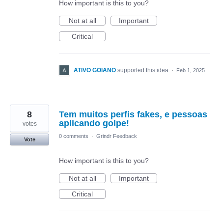
How important is this to you?
Not at all
Important
Critical
ATIVO GOIANO
supported this idea
·
Feb 1, 2025
8
Tem muitos perfis fakes, e pessoas
aplicando golpe!
votes
0 comments
·
Grindr Feedback
Vote
How important is this to you?
Not at all
Important
Critical