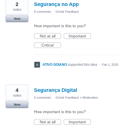
2
Segurança no App
votes
0 comments
·
Grindr Feedback
Vote
How important is this to you?
Not at all
Important
Critical
ATIVO GOIANO
supported this idea
·
Feb 1, 2025
4
Segurança Digital
votes
0 comments
·
Grindr Feedback
»
Moderation
Vote
How important is this to you?
Not at all
Important