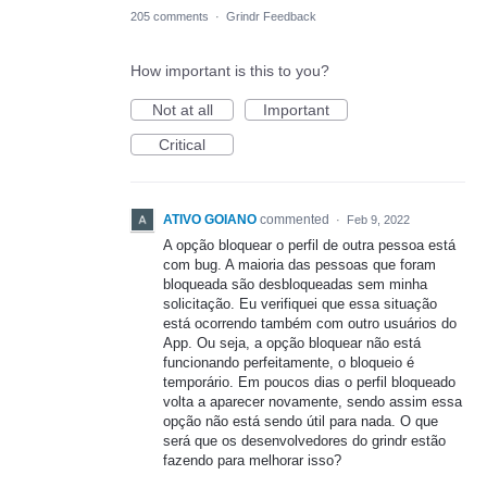
205 comments
·
Grindr Feedback
How important is this to you?
Not at all
Important
Critical
ATIVO GOIANO
commented
·
Feb 9, 2022
A opção bloquear o perfil de outra pessoa está
com bug. A maioria das pessoas que foram
bloqueada são desbloqueadas sem minha
solicitação. Eu verifiquei que essa situação
está ocorrendo também com outro usuários do
App. Ou seja, a opção bloquear não está
funcionando perfeitamente, o bloqueio é
temporário. Em poucos dias o perfil bloqueado
volta a aparecer novamente, sendo assim essa
opção não está sendo útil para nada. O que
será que os desenvolvedores do grindr estão
fazendo para melhorar isso?