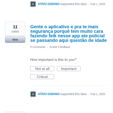
ATIVO GOIANO
supported this idea
·
Feb 1, 2025
11
Gente o aplicativo e pra te mais
segurança porquê tem muito cara
votes
fazendo feik nesse app ate policial
se passando aqui questão de idade
Vote
0 comments
·
Grindr Feedback
How important is this to you?
Not at all
Important
Critical
ATIVO GOIANO
supported this idea
·
Feb 1, 2025