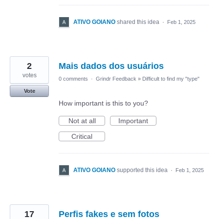
ATIVO GOIANO
shared this idea
·
Feb 1, 2025
2
Mais dados dos usuários
votes
0 comments
·
Grindr Feedback
»
Difficult to find my "type"
Vote
How important is this to you?
Not at all
Important
Critical
ATIVO GOIANO
supported this idea
·
Feb 1, 2025
17
Perfis fakes e sem fotos