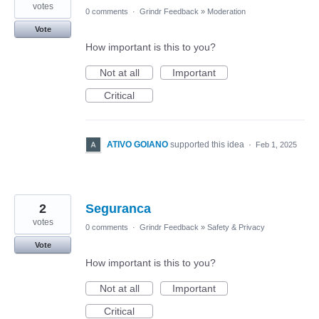
votes
0 comments
·
Grindr Feedback
»
Moderation
Vote
How important is this to you?
Not at all
Important
Critical
ATIVO GOIANO
supported this idea
·
Feb 1, 2025
2
Seguranca
votes
0 comments
·
Grindr Feedback
»
Safety & Privacy
Vote
How important is this to you?
Not at all
Important
Critical