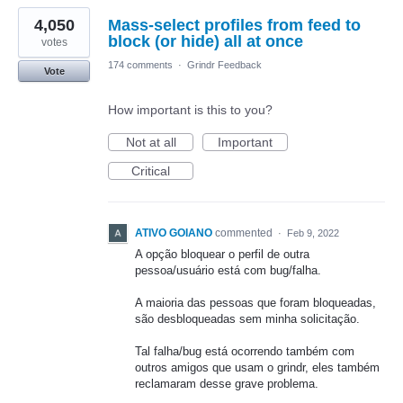
4,050
Mass-select profiles from feed to
block (or hide) all at once
votes
174 comments
·
Grindr Feedback
Vote
How important is this to you?
Not at all
Important
Critical
ATIVO GOIANO
commented
·
Feb 9, 2022
A opção bloquear o perfil de outra
pessoa/usuário está com bug/falha.
A maioria das pessoas que foram bloqueadas,
são desbloqueadas sem minha solicitação.
Tal falha/bug está ocorrendo também com
outros amigos que usam o grindr, eles também
reclamaram desse grave problema.