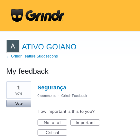
ATIVO GOIANO
← Grindr Feature Suggestions
My feedback
15
1
Segurança
results
found
vote
0 comments
·
Grindr Feedback
Vote
How important is this to you?
Not at all
Important
Critical