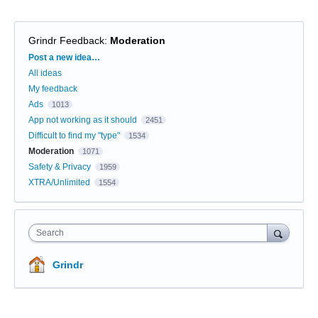
Grindr Feedback
:
Moderation
Categories
Post a new idea…
All ideas
My feedback
Ads
1013
App not working as it should
2451
Difficult to find my "type"
1534
Moderation
1071
Safety & Privacy
1959
XTRA/Unlimited
1554
Search
Grindr