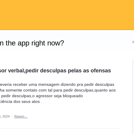
on the app right now?
sor verbal,pedir desculpas pelas as ofensas
 deveria receber uma mensagem dizendo pra pedir desculpas
nha somente contato com tal para pedir desculpas,quanto aos
 pedir desculpas,o agressor seja bloqueado
iência dos seus atos .
, 2024
·
Report…