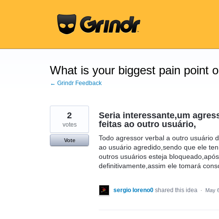
Skip
to
content
What is your biggest pain point 
← Grindr Feedback
2
Seria interessante,um agres
feitas ao outro usuário,
votes
Todo agressor verbal a outro usuário
Vote
ao usuário agredido,sendo que ele te
outros usuários esteja bloqueado,após
definitivamente,assim ele tomará consc
sergio loreno0
shared this idea
·
May 6