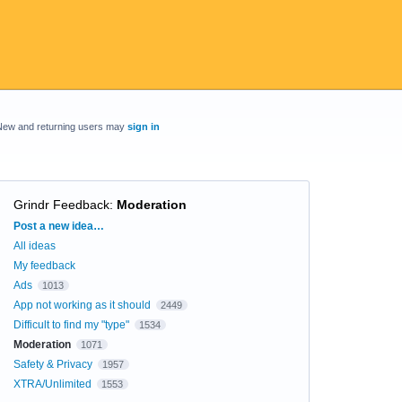
New and returning users may
sign in
Grindr Feedback
:
Moderation
Categories
Post a new idea…
All ideas
My feedback
Ads
1013
App not working as it should
2449
Difficult to find my "type"
1534
Moderation
1071
Safety & Privacy
1957
XTRA/Unlimited
1553