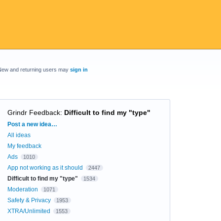
New and returning users may
sign in
Grindr Feedback
:
Difficult to find my "type"
Categories
Post a new idea…
All ideas
My feedback
Ads
1010
App not working as it should
2447
Difficult to find my "type"
1534
Moderation
1071
Safety & Privacy
1953
XTRA/Unlimited
1553