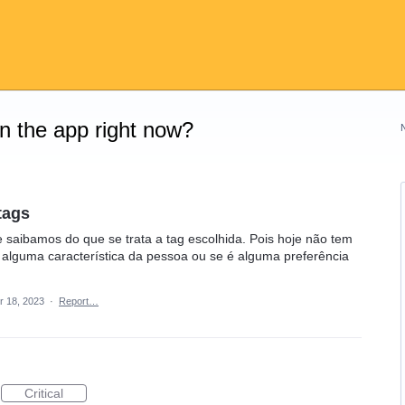
on the app right now?
tags
e saibamos do que se trata a tag escolhida. Pois hoje não tem
a alguma característica da pessoa ou se é alguma preferência
r 18, 2023
·
Report…
Critical