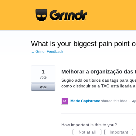
Skip
to
content
What is your biggest pain point 
← Grindr Feedback
1
Melhorar a organização das 
vote
Sugiro add os títulos das tags para qu
como distinguir se a TAG está ligada 
Vote
Mario Capistrano
shared this idea
·
Ap
How important is this to you?
Not at all
Important