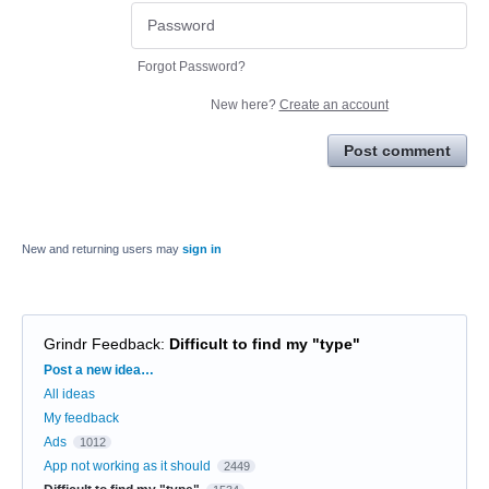
Forgot Password?
New here?
Create an account
Post comment
New and returning users may
sign in
Grindr Feedback
:
Difficult to find my "type"
Categories
Post a new idea…
All ideas
My feedback
Ads
1012
App not working as it should
2449