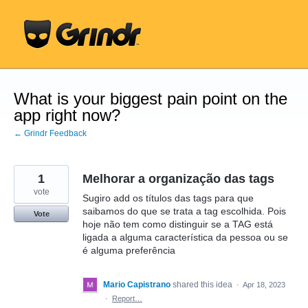
Skip
to
content
What is your biggest pain point on the
app right now?
← Grindr Feedback
1
Melhorar a organização das tags
vote
Sugiro add os títulos das tags para que
saibamos do que se trata a tag escolhida. Pois
Vote
hoje não tem como distinguir se a TAG está
ligada a alguma característica da pessoa ou se
é alguma preferência
Mario Capistrano
shared this idea
·
Apr 18, 2023
·
Report…