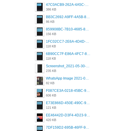
47C0ACB9-262A-4A5C-A1A6-7E7769A85040.png
386 KB
BB3C2692-A9FF-4A5B-818D-E85444E921FA.png
86 KB
859908BC-7B10-4685-8A02-2E25108AA1E2.png
156 KB
1FC02CC7-2E6A-4D4D-B58F-D62693D53BDC.png
118 KB
6B90CC7F-E86A-4FC7-8080-9232C92AC6DB.png
118 KB
Screenshot_2021-05-30-13-42-08-931_com.grindrapp.android.jpg
235 KB
WhatsApp Image 2021-05-18 at 18.59.02.jpeg
82 KB
F087CE3A-0218-45BC-988C-C6FE773580D7.png
606 KB
E73E866D-450E-490C-9B24-967DB5695A36.png
121 KB
EE46442D-D3F4-4D23-96BE-084CC459FC8E.png
420 KB
7DF159D2-695B-46FF-920D-F5563F130CE0.png