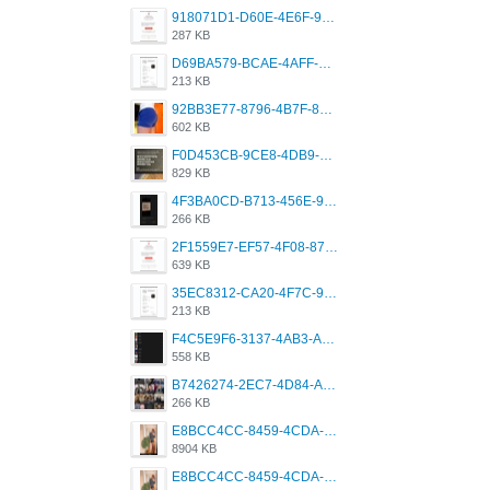
918071D1-D60E-4E6F-98FD-789350930259.jpeg
287 KB
D69BA579-BCAE-4AFF-BB66-B559C4A6E2E3.jpeg
213 KB
92BB3E77-8796-4B7F-8C5A-2E41554E96A0.jpeg
602 KB
F0D453CB-9CE8-4DB9-9EFD-553B1D2FEBB1.jpeg
829 KB
4F3BA0CD-B713-456E-9DBC-814C6D19D607.jpeg
266 KB
2F1559E7-EF57-4F08-87CC-206D9E00BEC6.png
639 KB
35EC8312-CA20-4F7C-99E5-F1CC04EE8355.jpeg
213 KB
F4C5E9F6-3137-4AB3-A09A-56EE746D2B26.png
558 KB
B7426274-2EC7-4D84-A2E1-0DD49E679BD8.jpeg
266 KB
E8BCC4CC-8459-4CDA-B6E7-8DFB52A46E78.png
8904 KB
E8BCC4CC-8459-4CDA-B6E7-8DFB52A46E78.png