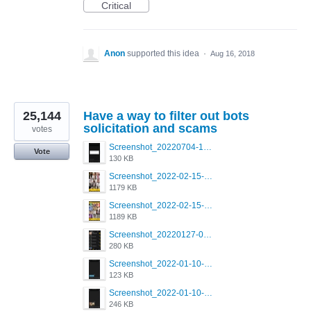
Critical
Anon
supported this idea
·
Aug 16, 2018
25,144
Have a way to filter out bots
solicitation and scams
votes
Screenshot_20220704-194627_Grindr.jpg
Vote
130 KB
Screenshot_2022-02-15-16-34-50-234_com.grindrapp.android.jpg
1179 KB
Screenshot_2022-02-15-16-34-45-209_com.grindrapp.android.jpg
1189 KB
Screenshot_20220127-081048.png
280 KB
Screenshot_2022-01-10-12-46-53-688_com.grindrapp.android.jpg
123 KB
Screenshot_2022-01-10-12-46-46-280_com.grindrapp.android.jpg
246 KB