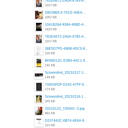
782EA672-2A0A-4785-A337-4340E4AFEE7A.png
3157 KB
DB33B0C4-75CE-40E4-A6AC-0197671C4DF7.jpeg
1057 KB
1041B284-9384-46BD-A8D2-2905F5837CAA.png
1624 KB
782EA672-2A0A-4785-A337-4340E4AFEE7A.png
3157 KB
38E5D7FD-496B-4DC0-8693-3830613F02E3.jpeg
220 KB
BFA8D12C-E3B4-4AC1-945A-A4F53D5ECE14.jpeg
191 KB
Screenshot_20210127-191056_Grindr.jpg
149 KB
7A05AFDF-D242-47FF-9F52-60B003D0167B.jpeg
173 KB
Screenshot_20210116-102820.jpg
345 KB
20210123_150441~2.jpg
862 KB
D237443C-0B74-4E6A-9382-A5F8DA2912A9.jpeg
221 KB