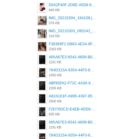
E6A2F40F-2D8E-45D8-9173-4E0A49DB0C32.jpeg
840 KB
IMG_20210304_184108.jpg
576 KB
IMG_20210303_095242_330.jpg
318 KB
F38369F1-D863-4E34-9F3A-A5E6EFE4ACF1.jpeg
2263 KB
485A67E3-6542-4608-B01F-4376EE148F7C.png
1191 KB
784D315A-9354-44F3-8CBF-4F5A2119BE00.png
1450 KB
4BF85FA2-F72C-4A30-99F1-443614A985FC.png
2205 KB
A82A101F-A995-4397-8534-7EB8F89DCCB6.png
2500 KB
F2D70DCD-E4EB-4DD6-B5E2-B307012546D7.png
935 KB
485A67E3-6542-4608-B01F-4376EE148F7C.png
1191 KB
784D315A-9354-44F3-8CBF-4F5A2119BE00.png