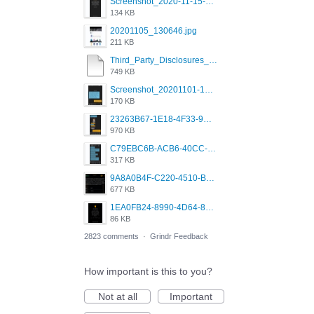
Screenshot_2020-11-15-22-08-28-34_0b220821f310a9cc22e9def9d32cbfd4.jpg
134 KB
20201105_130646.jpg
211 KB
Third_Party_Disclosures_-_20200629 (1).pdf
749 KB
Screenshot_20201101-162951_Grindr.jpg
170 KB
23263B67-1E18-4F33-9D61-2EE4BE273B3B.png
970 KB
C79EBC6B-ACB6-40CC-AC4B-8B841FFFEC78.png
317 KB
9A8A0B4F-C220-4510-B2C9-181DF0E236C0.jpeg
677 KB
1EA0FB24-8990-4D64-8303-37BCCDA597EE.png
86 KB
2823 comments
·
Grindr Feedback
How important is this to you?
Not at all
Important