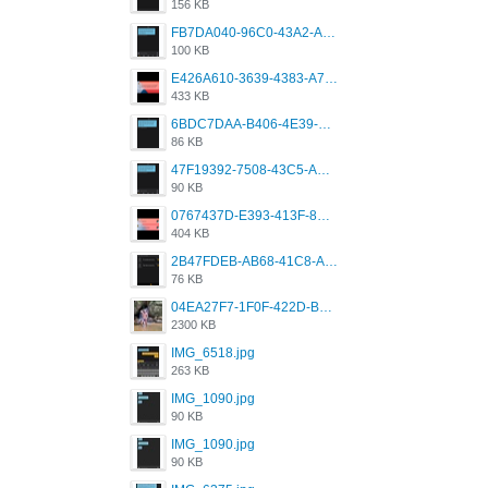
156 KB
FB7DA040-96C0-43A2-AD40-D53B0579351A.png
100 KB
E426A610-3639-4383-A7D7-C087D81557EF.png
433 KB
6BDC7DAA-B406-4E39-9CB1-07F90ABD4E77.png
86 KB
47F19392-7508-43C5-AB3A-B7CEF431CF8E.png
90 KB
0767437D-E393-413F-8E32-987A4133A001.png
404 KB
2B47FDEB-AB68-41C8-A80C-5E424F7D88C2.png
76 KB
04EA27F7-1F0F-422D-B5B0-BCC0C6A6CC83.jpeg
2300 KB
IMG_6518.jpg
263 KB
IMG_1090.jpg
90 KB
IMG_1090.jpg
90 KB