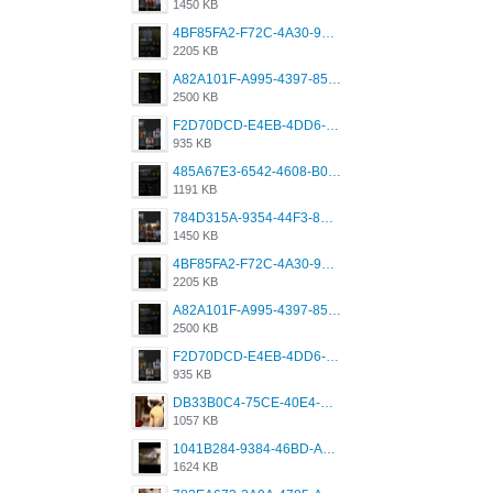
1450 KB
4BF85FA2-F72C-4A30-99F1-443614A985FC.png
2205 KB
A82A101F-A995-4397-8534-7EB8F89DCCB6.png
2500 KB
F2D70DCD-E4EB-4DD6-B5E2-B307012546D7.png
935 KB
485A67E3-6542-4608-B01F-4376EE148F7C.png
1191 KB
784D315A-9354-44F3-8CBF-4F5A2119BE00.png
1450 KB
4BF85FA2-F72C-4A30-99F1-443614A985FC.png
2205 KB
A82A101F-A995-4397-8534-7EB8F89DCCB6.png
2500 KB
F2D70DCD-E4EB-4DD6-B5E2-B307012546D7.png
935 KB
DB33B0C4-75CE-40E4-A6AC-0197671C4DF7.jpeg
1057 KB
1041B284-9384-46BD-A8D2-2905F5837CAA.png
1624 KB