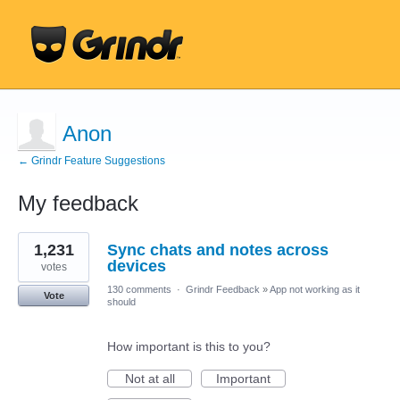
Anon
← Grindr Feature Suggestions
My feedback
3
1,231
Sync chats and notes across
results
found
devices
votes
130 comments
·
Grindr Feedback
»
App not working as it
Vote
should
How important is this to you?
Not at all
Important