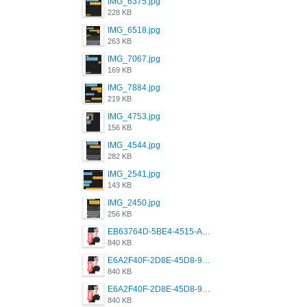
IMG_6375.jpg
228 KB
IMG_6518.jpg
263 KB
IMG_7067.jpg
169 KB
IMG_7884.jpg
219 KB
IMG_4753.jpg
156 KB
IMG_4544.jpg
282 KB
IMG_2541.jpg
143 KB
IMG_2450.jpg
256 KB
EB63764D-5BE4-4515-AE2D-C12D6462FA6E.jpeg
840 KB
E6A2F40F-2D8E-45D8-9173-4E0A49DB0C32.jpeg
840 KB
E6A2F40F-2D8E-45D8-9173-4E0A49DB0C32.jpeg
840 KB