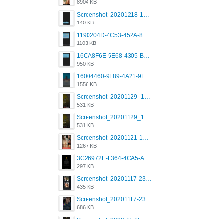
8904 KB
Screenshot_20201218-185122_Grindr.jpg
140 KB
1190204D-4C53-452A-8A31-99534EC38FF8.png
1103 KB
16CA8F6E-5E68-4305-B0FA-1AE58119E639.png
950 KB
16004460-9F89-4A21-9E77-F96C26D4F695.png
1556 KB
Screenshot_20201129_194344_com.grindrapp.android.jpg
531 KB
Screenshot_20201129_194344_com.grindrapp.android.jpg
531 KB
Screenshot_20201121-135006.png
1267 KB
3C26972E-F364-4CA5-A5D2-E0AC042C17D2.png
297 KB
Screenshot_20201117-230735.png
435 KB
Screenshot_20201117-230848.png
686 KB