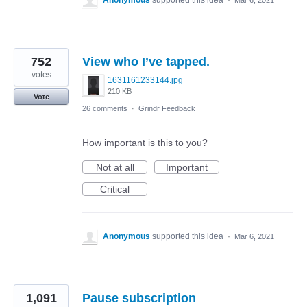
Anonymous
supported this idea
·
Mar 6, 2021
752
View who I’ve tapped.
votes
1631161233144.jpg
210 KB
Vote
26 comments
·
Grindr Feedback
How important is this to you?
Not at all
Important
Critical
Anonymous
supported this idea
·
Mar 6, 2021
1,091
Pause subscription