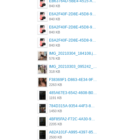
EB63764D-5BE4-4515-AE2D-C12D6462FA6E.jpeg
840 KB
E6A2F40F-2D8E-45D8-9173-4E0A49DB0C32.jpeg
840 KB
E6A2F40F-2D8E-45D8-9173-4E0A49DB0C32.jpeg
840 KB
E6A2F40F-2D8E-45D8-9173-4E0A49DB0C32.jpeg
840 KB
IMG_20210304_184108.jpg
576 KB
IMG_20210303_095242_330.jpg
318 KB
F38369F1-D863-4E34-9F3A-A5E6EFE4ACF1.jpeg
2263 KB
485A67E3-6542-4608-B01F-4376EE148F7C.png
1191 KB
784D315A-9354-44F3-8CBF-4F5A2119BE00.png
1450 KB
4BF85FA2-F72C-4A30-99F1-443614A985FC.png
2205 KB
A82A101F-A995-4397-8534-7EB8F89DCCB6.png
2500 KB