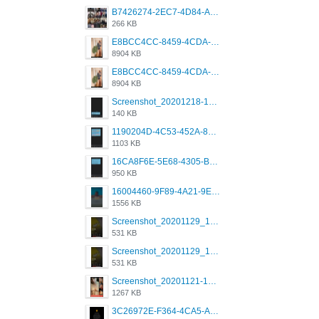
B7426274-2EC7-4D84-A2E1-0DD49E679BD8.jpeg
266 KB
E8BCC4CC-8459-4CDA-B6E7-8DFB52A46E78.png
8904 KB
E8BCC4CC-8459-4CDA-B6E7-8DFB52A46E78.png
8904 KB
Screenshot_20201218-185122_Grindr.jpg
140 KB
1190204D-4C53-452A-8A31-99534EC38FF8.png
1103 KB
16CA8F6E-5E68-4305-B0FA-1AE58119E639.png
950 KB
16004460-9F89-4A21-9E77-F96C26D4F695.png
1556 KB
Screenshot_20201129_194344_com.grindrapp.android.jpg
531 KB
Screenshot_20201129_194344_com.grindrapp.android.jpg
531 KB
Screenshot_20201121-135006.png
1267 KB
3C26972E-F364-4CA5-A5D2-E0AC042C17D2.png