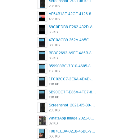
Screenshot_20210610_151721_com.grindrapp.android.jpg
298 KB
AF54B18E-42CE-4126-8F00-DB1AA05BAFCF.png
433 KB
69C0EDB8-E262-432D-A355-730E357A3BDD.png
65 KB
47C0ACB9-262A-4A5C-A1A6-7E7769A85040.png
386 KB
BB3C2692-A9FF-4A5B-818D-E85444E921FA.png
86 KB
859908BC-7B10-4685-8A02-2E25108AA1E2.png
156 KB
1FC02CC7-2E6A-4D4D-B58F-D62693D53BDC.png
118 KB
6B90CC7F-E86A-4FC7-8080-9232C92AC6DB.png
118 KB
Screenshot_2021-05-30-13-42-08-931_com.grindrapp.android.jpg
235 KB
WhatsApp Image 2021-05-18 at 18.59.02.jpeg
82 KB
F087CE3A-0218-45BC-988C-C6FE773580D7.png
606 KB