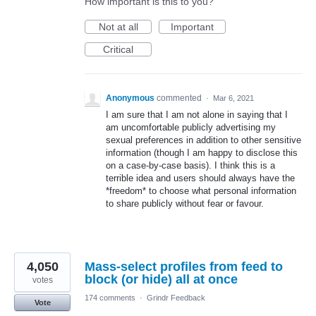
How important is this to you?
Not at all
Important
Critical
Anonymous
commented
·
Mar 6, 2021
I am sure that I am not alone in saying that I
am uncomfortable publicly advertising my
sexual preferences in addition to other sensitive
information (though I am happy to disclose this
on a case-by-case basis). I think this is a
terrible idea and users should always have the
*freedom* to choose what personal information
to share publicly without fear or favour.
4,050
Mass-select profiles from feed to
block (or hide) all at once
votes
174 comments
·
Grindr Feedback
Vote