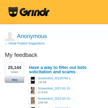
Anonymous
← Grindr Feature Suggestions
My feedback
5
25,144
Have a way to filter out bots
results
found
solicitation and scams
votes
Screenshot_20220704-194627_Grindr.jpg
Vote
130 KB
Screenshot_2022-02-15-16-34-50-234_com.grindrapp.android.jpg
1179 KB
Screenshot_2022-02-15-16-34-45-209_com.grindrapp.android.jpg
1189 KB