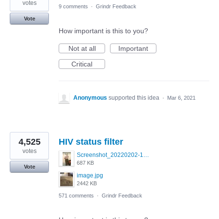
votes
9 comments
·
Grindr Feedback
Vote
How important is this to you?
Not at all
Important
Critical
Anonymous
supported this idea
·
Mar 6, 2021
4,525
HIV status filter
votes
Screenshot_20220202-154243_Grindr.jpg
687 KB
Vote
image.jpg
2442 KB
571 comments
·
Grindr Feedback