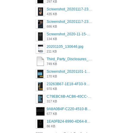
297 KB
Screenshot_20201117-230735.png
435 KB
Screenshot_20201117-230848.png
686 KB
Screenshot_2020-11-15-22-08-28-34_0b220821f310a9cc22e9def9d32cbfd4.jpg
134 KB
20201105_130646.jpg
211 KB
Third_Party_Disclosures_-_20200629 (1).pdf
749 KB
Screenshot_20201101-162951_Grindr.jpg
170 KB
23263B67-1E18-4F33-9D61-2EE4BE273B3B.png
970 KB
C79EBC6B-ACB6-40CC-AC4B-8B841FFFEC78.png
317 KB
9A8A0B4F-C220-4510-B2C9-181DF0E236C0.jpeg
677 KB
1EA0FB24-8990-4D64-8303-37BCCDA597EE.png
86 KB