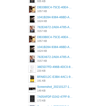
935 KB
DB33B0C4-75CE-40E4-A6AC-0197671C4DF7.jpeg
1057 KB
1041B284-9384-46BD-A8D2-2905F5837CAA.png
1624 KB
782EA672-2A0A-4785-A337-4340E4AFEE7A.png
3157 KB
DB33B0C4-75CE-40E4-A6AC-0197671C4DF7.jpeg
1057 KB
1041B284-9384-46BD-A8D2-2905F5837CAA.png
1624 KB
782EA672-2A0A-4785-A337-4340E4AFEE7A.png
3157 KB
38E5D7FD-496B-4DC0-8693-3830613F02E3.jpeg
220 KB
BFA8D12C-E3B4-4AC1-945A-A4F53D5ECE14.jpeg
191 KB
Screenshot_20210127-191056_Grindr.jpg
149 KB
7A05AFDF-D242-47FF-9F52-60B003D0167B.jpeg
173 KB