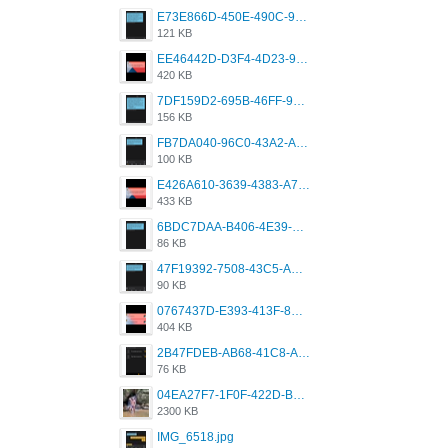
E73E866D-450E-490C-9B24-967DB5695A36.png
121 KB
EE46442D-D3F4-4D23-96BE-084CC459FC8E.png
420 KB
7DF159D2-695B-46FF-920D-F5563F130CE0.png
156 KB
FB7DA040-96C0-43A2-AD40-D53B0579351A.png
100 KB
E426A610-3639-4383-A7D7-C087D81557EF.png
433 KB
6BDC7DAA-B406-4E39-9CB1-07F90ABD4E77.png
86 KB
47F19392-7508-43C5-AB3A-B7CEF431CF8E.png
90 KB
0767437D-E393-413F-8E32-987A4133A001.png
404 KB
2B47FDEB-AB68-41C8-A80C-5E424F7D88C2.png
76 KB
04EA27F7-1F0F-422D-B5B0-BCC0C6A6CC83.jpeg
2300 KB
IMG_6518.jpg