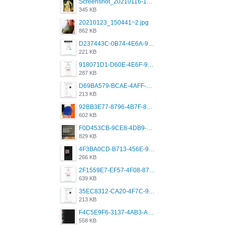
Screenshot_20210116-102820.jpg
345 KB
20210123_150441~2.jpg
862 KB
D237443C-0B74-4E6A-9382-A5F8DA2912A9.jpeg
221 KB
918071D1-D60E-4E6F-98FD-789350930259.jpeg
287 KB
D69BA579-BCAE-4AFF-BB66-B559C4A6E2E3.jpeg
213 KB
92BB3E77-8796-4B7F-8C5A-2E41554E96A0.jpeg
602 KB
F0D453CB-9CE8-4DB9-9EFD-553B1D2FEBB1.jpeg
829 KB
4F3BA0CD-B713-456E-9DBC-814C6D19D607.jpeg
266 KB
2F1559E7-EF57-4F08-87CC-206D9E00BEC6.png
639 KB
35EC8312-CA20-4F7C-99E5-F1CC04EE8355.jpeg
213 KB
F4C5E9F6-3137-4AB3-A09A-56EE746D2B26.png
558 KB