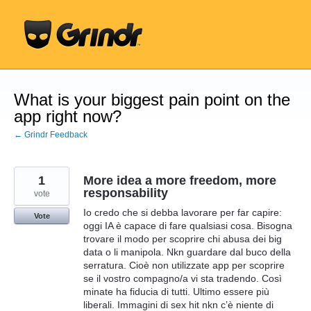
Skip
to
content
What is your biggest pain point on the
app right now?
← Grindr Feedback
1
More idea a more freedom, more
responsability
vote
Io credo che si debba lavorare per far capire:
Vote
oggi IA è capace di fare qualsiasi cosa. Bisogna
trovare il modo per scoprire chi abusa dei big
data o li manipola. Nkn guardare dal buco della
serratura. Cioè non utilizzate app per scoprire
se il vostro compagno/a vi sta tradendo. Così
minate ha fiducia di tutti. Ultimo essere più
liberali. Immagini di sex hit nkn c’è niente di