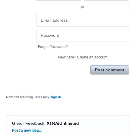
or
Forgot Password?
New here?
Create an account
Post comment
New and returning users may
sign in
Grindr Feedback
:
XTRA/Unlimited
Categories
Post a new idea…