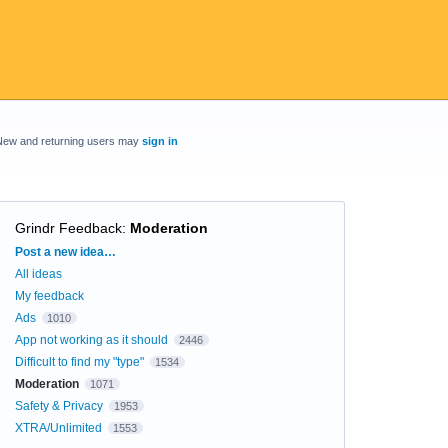
New and returning users may
sign in
Grindr Feedback
:
Moderation
Categories
Post a new idea…
All ideas
My feedback
Ads
1010
App not working as it should
2446
Difficult to find my "type"
1534
Moderation
1071
Safety & Privacy
1953
XTRA/Unlimited
1553