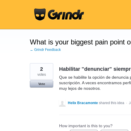
Skip
to
content
What is your biggest pain point 
← Grindr Feedback
2
Habilitar "denunciar" siemp
votes
Que se habilite la opción de denuncia 
suscripción. A veces encontramos perf
Vote
muy lejos de nosotros.
Helix Bracamonte
shared this idea
·
J
How important is this to you?