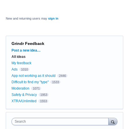
New and returning users may
sign in
Grindr Feedback
Categories
Post a new idea…
All ideas
My feedback
Ads
1010
App not working as it should
2446
Difficult to find my "type"
1533
Moderation
1071
Safety & Privacy
1953
XTRA/Unlimited
1553
Search