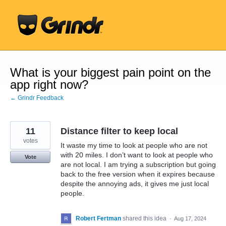
Skip
to
content
What is your biggest pain point on the
app right now?
← Grindr Feedback
11
Distance filter to keep local
votes
It waste my time to look at people who are not
with 20 miles. I don’t want to look at people who
Vote
are not local. I am trying a subscription but going
back to the free version when it expires because
despite the annoying ads, it gives me just local
people.
Robert Fertman
shared this idea
·
Aug 17, 2024