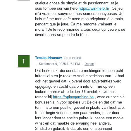
quelque chose de simple et de passionnant, et je
suis tombée sur win hero
https://win-hero.fr/
. Ce jeu
m'a vraiment sauvé de mes soirées ennuyeuses. Je
bois même mon café avec mon téléphone à la main
pendant que je joue. Ça me remonte vraiment le
moral ! Je le recommande à tous ceux qui veulent se
divertir sans se prendre la tête.
Tnsusu Nsusuw
commented
·
September 9, 2025 11:54 PM
·
Report
Dat herken ik, die constante meldingen kunnen echt
irritant zijn en je raakt er snel moedeloos van. Ik had
ook het gevoel dat ik overal door advertenties werd
opgejaagd en zocht daarom iets om me op een
leukere manier af te leiden. Uiteindelijk kwam ik
terecht bij
https://spinogambino.be
, waar er speciale
bonussen zijn voor spelers uit België en dat gaf me
tenminste een positief gevoel in plaats van frustratie.
In het begin verloor ik een paar rondes, maar door
iets langer door te spelen pakte ik ineens een mooie
winst en dat maakte de ervaring heel anders.
Sindsdien gebruik ik dat als een ontspannend