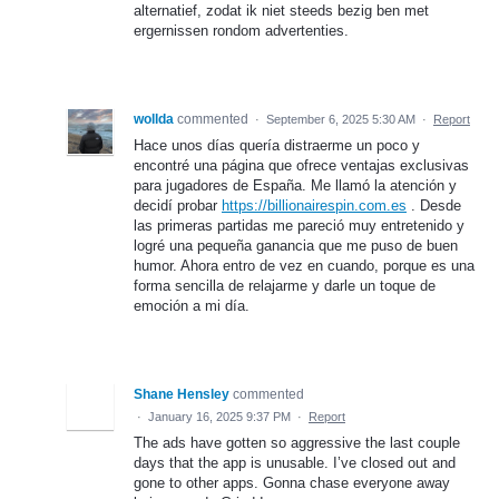
alternatief, zodat ik niet steeds bezig ben met
ergernissen rondom advertenties.
wollda
commented
·
September 6, 2025 5:30 AM
·
Report
Hace unos días quería distraerme un poco y
encontré una página que ofrece ventajas exclusivas
para jugadores de España. Me llamó la atención y
decidí probar
https://billionairespin.com.es
. Desde
las primeras partidas me pareció muy entretenido y
logré una pequeña ganancia que me puso de buen
humor. Ahora entro de vez en cuando, porque es una
forma sencilla de relajarme y darle un toque de
emoción a mi día.
Shane Hensley
commented
·
January 16, 2025 9:37 PM
·
Report
The ads have gotten so aggressive the last couple
days that the app is unusable. I’ve closed out and
gone to other apps. Gonna chase everyone away