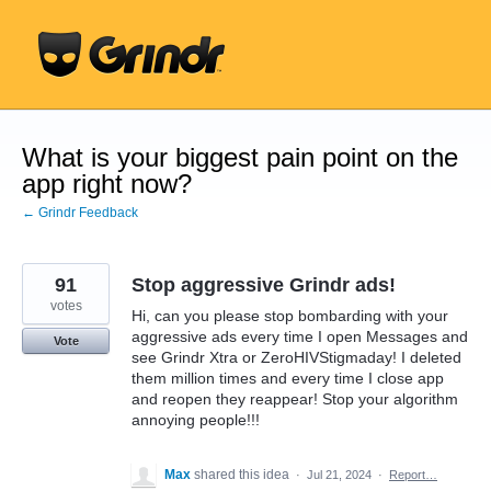
Skip
to
content
What is your biggest pain point on the
app right now?
← Grindr Feedback
91
Stop aggressive Grindr ads!
votes
Hi, can you please stop bombarding with your
aggressive ads every time I open Messages and
Vote
see Grindr Xtra or ZeroHIVStigmaday! I deleted
them million times and every time I close app
and reopen they reappear! Stop your algorithm
annoying people!!!
Max
shared this idea
·
Jul 21, 2024
·
Report…