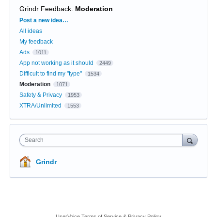
Grindr Feedback
:
Moderation
Categories
Post a new idea…
All ideas
My feedback
Ads
1011
App not working as it should
2449
Difficult to find my "type"
1534
Moderation
1071
Safety & Privacy
1953
XTRA/Unlimited
1553
Search
Grindr
UserVoice Terms of Service & Privacy Policy