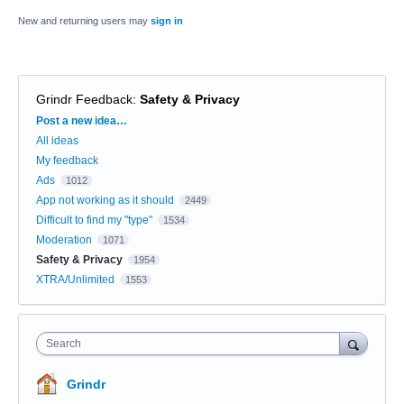
New and returning users may
sign in
Grindr Feedback
:
Safety & Privacy
Categories
Post a new idea…
All ideas
My feedback
Ads
1012
App not working as it should
2449
Difficult to find my "type"
1534
Moderation
1071
Safety & Privacy
1954
XTRA/Unlimited
1553
Search
Grindr