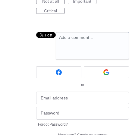
Not at all
Important
Critical
Add a comment…
or
Forgot Password?
New here?
Create an account