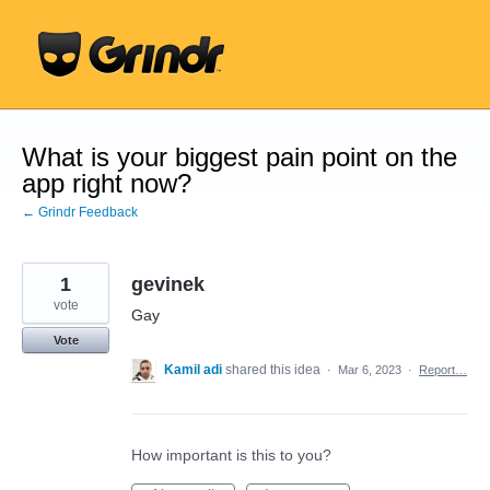
Skip
to
content
What is your biggest pain point on the
app right now?
← Grindr Feedback
1
gevinek
vote
Gay
Vote
Kamil adi
shared this idea
·
Mar 6, 2023
·
Report…
How important is this to you?