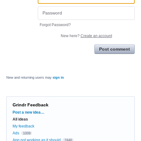
Forgot Password?
New here?
Create an account
Post comment
New and returning users may
sign in
Grindr Feedback
Categories
Post a new idea…
All ideas
My feedback
Ads
1009
App not working as it should
2446