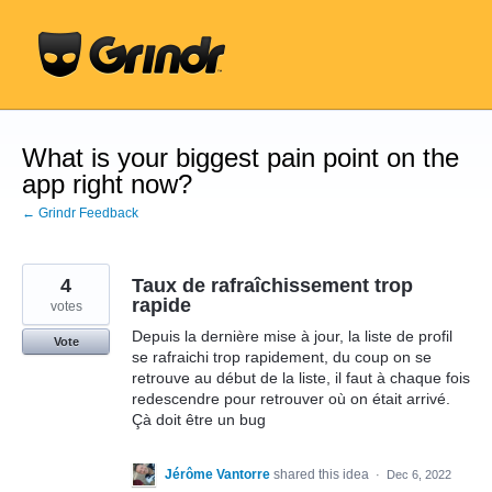
Skip
to
content
What is your biggest pain point on the
app right now?
← Grindr Feedback
4
Taux de rafraîchissement trop
rapide
votes
Depuis la dernière mise à jour, la liste de profil
Vote
se rafraichi trop rapidement, du coup on se
retrouve au début de la liste, il faut à chaque fois
redescendre pour retrouver où on était arrivé.
Çà doit être un bug
Jérôme Vantorre
shared this idea
·
Dec 6, 2022