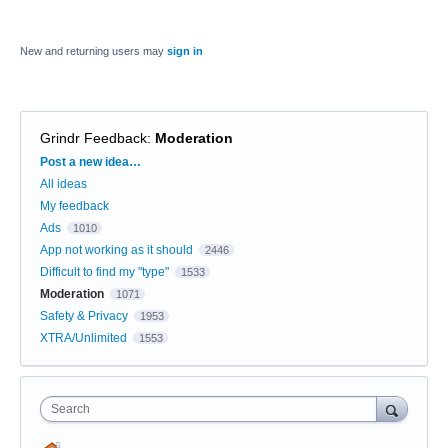
New and returning users may
sign in
Grindr Feedback
:
Moderation
Categories
Post a new idea…
All ideas
My feedback
Ads
1010
App not working as it should
2446
Difficult to find my "type"
1533
Moderation
1071
Safety & Privacy
1953
XTRA/Unlimited
1553
Search