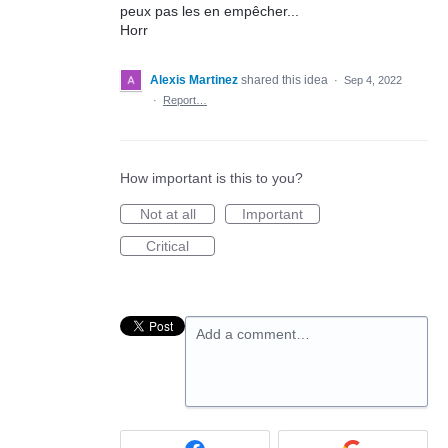
peux pas les en empêcher...
Horr
Alexis Martinez
shared this idea
·
Sep 4, 2022
·
Report…
How important is this to you?
Not at all
Important
Critical
Add a comment…