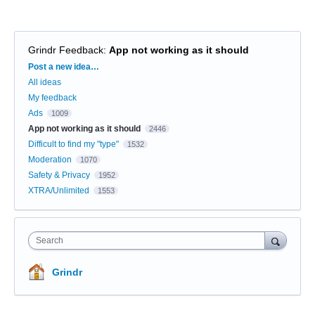
Grindr Feedback
:
App not working as it should
Categories
Post a new idea…
All ideas
My feedback
Ads
1009
App not working as it should
2446
Difficult to find my "type"
1532
Moderation
1070
Safety & Privacy
1952
XTRA/Unlimited
1553
Search
Grindr