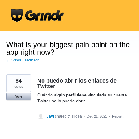
Skip
to
content
What is your biggest pain point on the
app right now?
← Grindr Feedback
84
No puedo abrir los enlaces de
Twitter
votes
Cuándo algún perfil tiene vinculada su cuenta
Vote
Twitter no la puedo abrir.
Javi
shared this idea
·
Dec 21, 2021
·
Report…