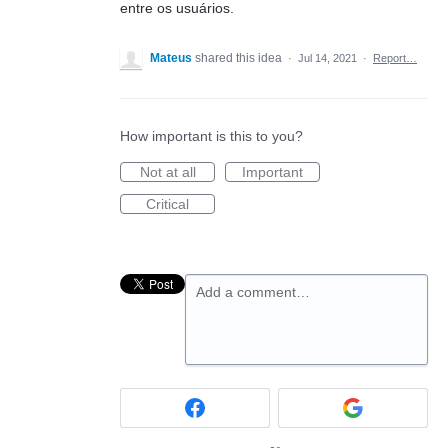
entre os usuários.
Mateus
shared this idea
·
Jul 14, 2021
·
Report…
How important is this to you?
Not at all
Important
Critical
Add a comment…