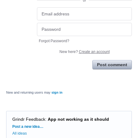
or
Forgot Password?
New here?
Create an account
Post comment
New and returning users may
sign in
Grindr Feedback
:
App not working as it should
Categories
Post a new idea…
All ideas