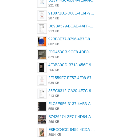
D237443C-0B74-4E6A-9382-A5F8DA2912A9.jpeg
221 KB
918071D1-D60E-4E6F-98FD-789350930259.jpeg
287 KB
D69BA579-BCAE-4AFF-BB66-B559C4A6E2E3.jpeg
213 KB
92BB3E77-8796-4B7F-8C5A-2E41554E96A0.jpeg
602 KB
F0D453CB-9CE8-4DB9-9EFD-553B1D2FEBB1.jpeg
829 KB
4F3BA0CD-B713-456E-9DBC-814C6D19D607.jpeg
266 KB
2F1559E7-EF57-4F08-87CC-206D9E00BEC6.png
639 KB
35EC8312-CA20-4F7C-99E5-F1CC04EE8355.jpeg
213 KB
F4C5E9F6-3137-4AB3-A09A-56EE746D2B26.png
558 KB
B7426274-2EC7-4D84-A2E1-0DD49E679BD8.jpeg
266 KB
E8BCC4CC-8459-4CDA-B6E7-8DFB52A46E78.png
8904 KB