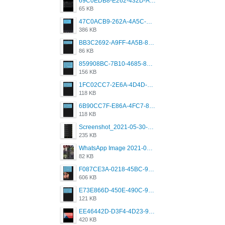
69C0EDB8-E262-432D-A355-730E357A3BDD.png
65 KB
47C0ACB9-262A-4A5C-A1A6-7E7769A85040.png
386 KB
BB3C2692-A9FF-4A5B-818D-E85444E921FA.png
86 KB
859908BC-7B10-4685-8A02-2E25108AA1E2.png
156 KB
1FC02CC7-2E6A-4D4D-B58F-D62693D53BDC.png
118 KB
6B90CC7F-E86A-4FC7-8080-9232C92AC6DB.png
118 KB
Screenshot_2021-05-30-13-42-08-931_com.grindrapp.android.jpg
235 KB
WhatsApp Image 2021-05-18 at 18.59.02.jpeg
82 KB
F087CE3A-0218-45BC-988C-C6FE773580D7.png
606 KB
E73E866D-450E-490C-9B24-967DB5695A36.png
121 KB
EE46442D-D3F4-4D23-96BE-084CC459FC8E.png
420 KB