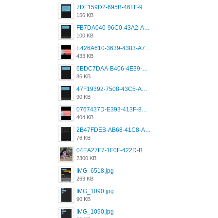
7DF159D2-695B-46FF-920D-F5563F130CE0.png
156 KB
FB7DA040-96C0-43A2-AD40-D53B0579351A.png
100 KB
E426A610-3639-4383-A7D7-C087D81557EF.png
433 KB
6BDC7DAA-B406-4E39-9CB1-07F90ABD4E77.png
86 KB
47F19392-7508-43C5-AB3A-B7CEF431CF8E.png
90 KB
0767437D-E393-413F-8E32-987A4133A001.png
404 KB
2B47FDEB-AB68-41C8-A80C-5E424F7D88C2.png
76 KB
04EA27F7-1F0F-422D-B5B0-BCC0C6A6CC83.jpeg
2300 KB
IMG_6518.jpg
263 KB
IMG_1090.jpg
90 KB
IMG_1090.jpg