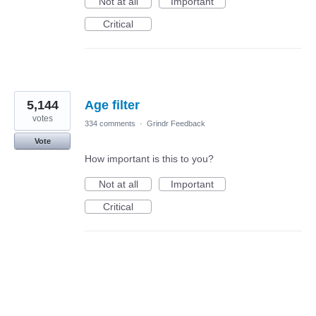
Not at all
Important
Critical
5,144
Age filter
votes
334 comments
·
Grindr Feedback
Vote
How important is this to you?
Not at all
Important
Critical