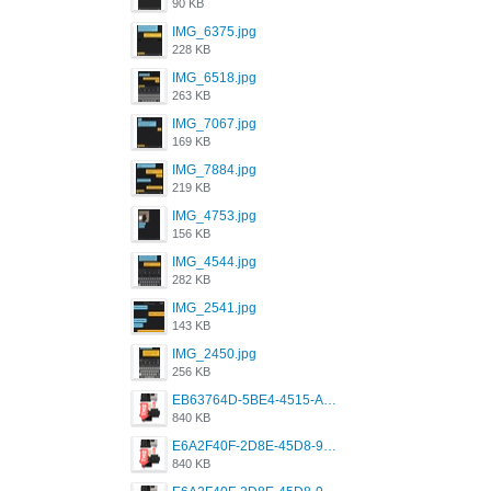
90 KB
IMG_6375.jpg
228 KB
IMG_6518.jpg
263 KB
IMG_7067.jpg
169 KB
IMG_7884.jpg
219 KB
IMG_4753.jpg
156 KB
IMG_4544.jpg
282 KB
IMG_2541.jpg
143 KB
IMG_2450.jpg
256 KB
EB63764D-5BE4-4515-AE2D-C12D6462FA6E.jpeg
840 KB
E6A2F40F-2D8E-45D8-9173-4E0A49DB0C32.jpeg
840 KB