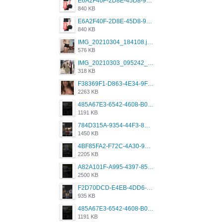
E6A2F40F-2D8E-45D8-9173-4E0A49DB0C32.jpeg
840 KB
E6A2F40F-2D8E-45D8-9173-4E0A49DB0C32.jpeg
840 KB
IMG_20210304_184108.jpg
576 KB
IMG_20210303_095242_330.jpg
318 KB
F38369F1-D863-4E34-9F3A-A5E6EFE4ACF1.jpeg
2263 KB
485A67E3-6542-4608-B01F-4376EE148F7C.png
1191 KB
784D315A-9354-44F3-8CBF-4F5A2119BE00.png
1450 KB
4BF85FA2-F72C-4A30-99F1-443614A985FC.png
2205 KB
A82A101F-A995-4397-8534-7EB8F89DCCB6.png
2500 KB
F2D70DCD-E4EB-4DD6-B5E2-B307012546D7.png
935 KB
485A67E3-6542-4608-B01F-4376EE148F7C.png
1191 KB