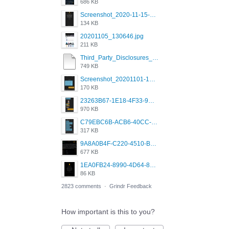
686 KB
Screenshot_2020-11-15-22-08-28-34_0b220821f310a9cc22e9def9d32cbfd4.jpg
134 KB
20201105_130646.jpg
211 KB
Third_Party_Disclosures_-_20200629 (1).pdf
749 KB
Screenshot_20201101-162951_Grindr.jpg
170 KB
23263B67-1E18-4F33-9D61-2EE4BE273B3B.png
970 KB
C79EBC6B-ACB6-40CC-AC4B-8B841FFFEC78.png
317 KB
9A8A0B4F-C220-4510-B2C9-181DF0E236C0.jpeg
677 KB
1EA0FB24-8990-4D64-8303-37BCCDA597EE.png
86 KB
2823 comments
·
Grindr Feedback
How important is this to you?