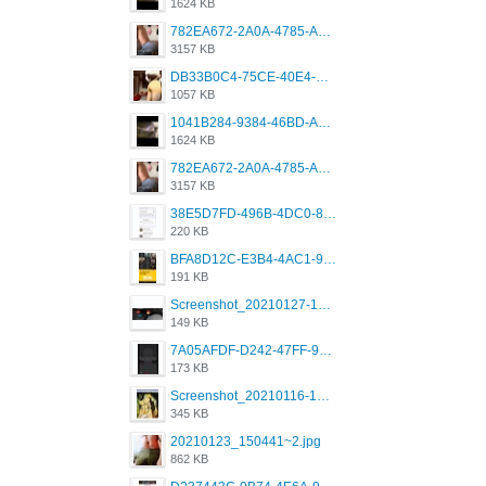
1624 KB
782EA672-2A0A-4785-A337-4340E4AFEE7A.png
3157 KB
DB33B0C4-75CE-40E4-A6AC-0197671C4DF7.jpeg
1057 KB
1041B284-9384-46BD-A8D2-2905F5837CAA.png
1624 KB
782EA672-2A0A-4785-A337-4340E4AFEE7A.png
3157 KB
38E5D7FD-496B-4DC0-8693-3830613F02E3.jpeg
220 KB
BFA8D12C-E3B4-4AC1-945A-A4F53D5ECE14.jpeg
191 KB
Screenshot_20210127-191056_Grindr.jpg
149 KB
7A05AFDF-D242-47FF-9F52-60B003D0167B.jpeg
173 KB
Screenshot_20210116-102820.jpg
345 KB
20210123_150441~2.jpg
862 KB