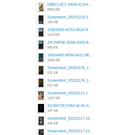
E8BCC4CC-8459-4CDA-B6E7-8DFB52A46E78.png
8904 KB
Screenshot_20201218-185122_Grindr.jpg
140 KB
1190204D-4C53-452A-8A31-99534EC38FF8.png
1103 KB
16CA8F6E-5E68-4305-B0FA-1AE58119E639.png
950 KB
16004460-9F89-4A21-9E77-F96C26D4F695.png
1556 KB
Screenshot_20201129_194344_com.grindrapp.android.jpg
531 KB
Screenshot_20201129_194344_com.grindrapp.android.jpg
531 KB
Screenshot_20201121-135006.png
1267 KB
3C26972E-F364-4CA5-A5D2-E0AC042C17D2.png
297 KB
Screenshot_20201117-230735.png
435 KB
Screenshot_20201117-230848.png