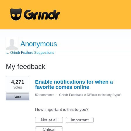
Anonymous
← Grindr Feature Suggestions
My feedback
3
4,271
Enable notifications for when a
results
found
favorite comes online
votes
52 comments
·
Grindr Feedback
»
Difficult to find my "type"
Vote
How important is this to you?
Not at all
Important
Critical