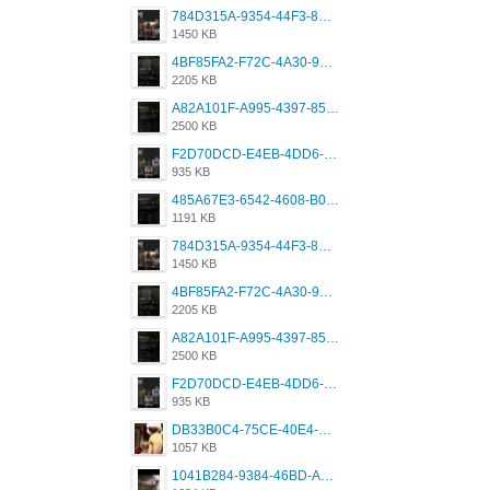
784D315A-9354-44F3-8CBF-4F5A2119BE00.png
1450 KB
4BF85FA2-F72C-4A30-99F1-443614A985FC.png
2205 KB
A82A101F-A995-4397-8534-7EB8F89DCCB6.png
2500 KB
F2D70DCD-E4EB-4DD6-B5E2-B307012546D7.png
935 KB
485A67E3-6542-4608-B01F-4376EE148F7C.png
1191 KB
784D315A-9354-44F3-8CBF-4F5A2119BE00.png
1450 KB
4BF85FA2-F72C-4A30-99F1-443614A985FC.png
2205 KB
A82A101F-A995-4397-8534-7EB8F89DCCB6.png
2500 KB
F2D70DCD-E4EB-4DD6-B5E2-B307012546D7.png
935 KB
DB33B0C4-75CE-40E4-A6AC-0197671C4DF7.jpeg
1057 KB
1041B284-9384-46BD-A8D2-2905F5837CAA.png