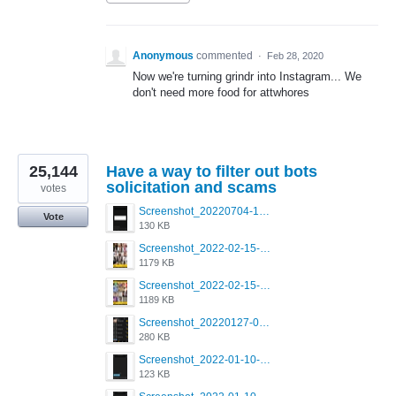
Anonymous
commented
·
Feb 28, 2020
Now we're turning grindr into Instagram... We
don't need more food for attwhores
25,144
Have a way to filter out bots
solicitation and scams
votes
Screenshot_20220704-194627_Grindr.jpg
Vote
130 KB
Screenshot_2022-02-15-16-34-50-234_com.grindrapp.android.jpg
1179 KB
Screenshot_2022-02-15-16-34-45-209_com.grindrapp.android.jpg
1189 KB
Screenshot_20220127-081048.png
280 KB
Screenshot_2022-01-10-12-46-53-688_com.grindrapp.android.jpg
123 KB