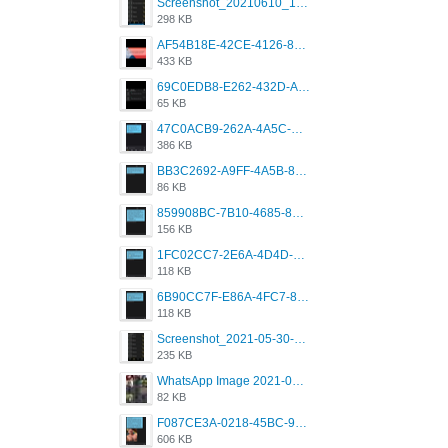
Screenshot_20210610_151721_com.grindrapp.android.jpg
298 KB
AF54B18E-42CE-4126-8F00-DB1AA05BAFCF.png
433 KB
69C0EDB8-E262-432D-A355-730E357A3BDD.png
65 KB
47C0ACB9-262A-4A5C-A1A6-7E7769A85040.png
386 KB
BB3C2692-A9FF-4A5B-818D-E85444E921FA.png
86 KB
859908BC-7B10-4685-8A02-2E25108AA1E2.png
156 KB
1FC02CC7-2E6A-4D4D-B58F-D62693D53BDC.png
118 KB
6B90CC7F-E86A-4FC7-8080-9232C92AC6DB.png
118 KB
Screenshot_2021-05-30-13-42-08-931_com.grindrapp.android.jpg
235 KB
WhatsApp Image 2021-05-18 at 18.59.02.jpeg
82 KB
F087CE3A-0218-45BC-988C-C6FE773580D7.png
606 KB