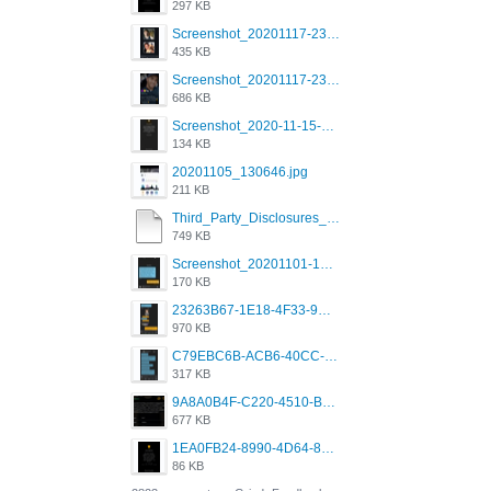
297 KB
Screenshot_20201117-230735.png
435 KB
Screenshot_20201117-230848.png
686 KB
Screenshot_2020-11-15-22-08-28-34_0b220821f310a9cc22e9def9d32cbfd4.jpg
134 KB
20201105_130646.jpg
211 KB
Third_Party_Disclosures_-_20200629 (1).pdf
749 KB
Screenshot_20201101-162951_Grindr.jpg
170 KB
23263B67-1E18-4F33-9D61-2EE4BE273B3B.png
970 KB
C79EBC6B-ACB6-40CC-AC4B-8B841FFFEC78.png
317 KB
9A8A0B4F-C220-4510-B2C9-181DF0E236C0.jpeg
677 KB
1EA0FB24-8990-4D64-8303-37BCCDA597EE.png
86 KB