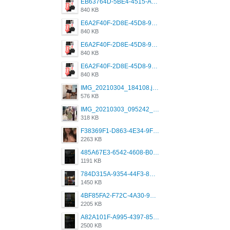
EB63764D-5BE4-4515-AE2D-C12D6462FA6E.jpeg
840 KB
E6A2F40F-2D8E-45D8-9173-4E0A49DB0C32.jpeg
840 KB
E6A2F40F-2D8E-45D8-9173-4E0A49DB0C32.jpeg
840 KB
E6A2F40F-2D8E-45D8-9173-4E0A49DB0C32.jpeg
840 KB
IMG_20210304_184108.jpg
576 KB
IMG_20210303_095242_330.jpg
318 KB
F38369F1-D863-4E34-9F3A-A5E6EFE4ACF1.jpeg
2263 KB
485A67E3-6542-4608-B01F-4376EE148F7C.png
1191 KB
784D315A-9354-44F3-8CBF-4F5A2119BE00.png
1450 KB
4BF85FA2-F72C-4A30-99F1-443614A985FC.png
2205 KB
A82A101F-A995-4397-8534-7EB8F89DCCB6.png
2500 KB