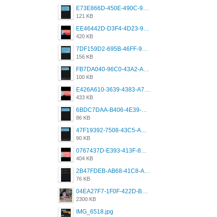
E73E866D-450E-490C-9B24-967DB5695A36.png
121 KB
EE46442D-D3F4-4D23-96BE-084CC459FC8E.png
420 KB
7DF159D2-695B-46FF-920D-F5563F130CE0.png
156 KB
FB7DA040-96C0-43A2-AD40-D53B0579351A.png
100 KB
E426A610-3639-4383-A7D7-C087D81557EF.png
433 KB
6BDC7DAA-B406-4E39-9CB1-07F90ABD4E77.png
86 KB
47F19392-7508-43C5-AB3A-B7CEF431CF8E.png
90 KB
0767437D-E393-413F-8E32-987A4133A001.png
404 KB
2B47FDEB-AB68-41C8-A80C-5E424F7D88C2.png
76 KB
04EA27F7-1F0F-422D-B5B0-BCC0C6A6CC83.jpeg
2300 KB
IMG_6518.jpg