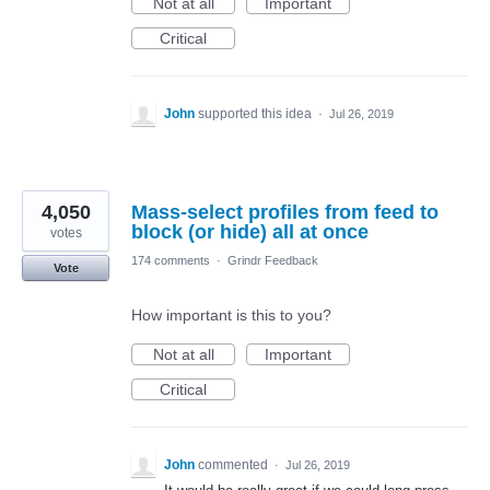
Not at all
Important
Critical
John
supported this idea
·
Jul 26, 2019
4,050
Mass-select profiles from feed to
block (or hide) all at once
votes
174 comments
·
Grindr Feedback
Vote
How important is this to you?
Not at all
Important
Critical
John
commented
·
Jul 26, 2019