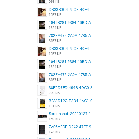
935 KB
DB33B0C4-75CE-40E4-A6AC-0197671C4DF7.jpeg
1057 KB
1041B284-9384-46BD-A8D2-2905F5837CAA.png
1624 KB
782EA672-2A0A-4785-A337-4340E4AFEE7A.png
3157 KB
DB33B0C4-75CE-40E4-A6AC-0197671C4DF7.jpeg
1057 KB
1041B284-9384-46BD-A8D2-2905F5837CAA.png
1624 KB
782EA672-2A0A-4785-A337-4340E4AFEE7A.png
3157 KB
38E5D7FD-496B-4DC0-8693-3830613F02E3.jpeg
220 KB
BFA8D12C-E3B4-4AC1-945A-A4F53D5ECE14.jpeg
191 KB
Screenshot_20210127-191056_Grindr.jpg
149 KB
7A05AFDF-D242-47FF-9F52-60B003D0167B.jpeg
173 KB