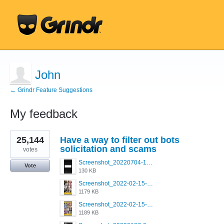
John
← Grindr Feature Suggestions
My feedback
3
25,144
Have a way to filter out bots
results
found
solicitation and scams
votes
Screenshot_20220704-194627_Grindr.jpg
Vote
130 KB
Screenshot_2022-02-15-16-34-50-234_com.grindrapp.android.jpg
1179 KB
Screenshot_2022-02-15-16-34-45-209_com.grindrapp.android.jpg
1189 KB