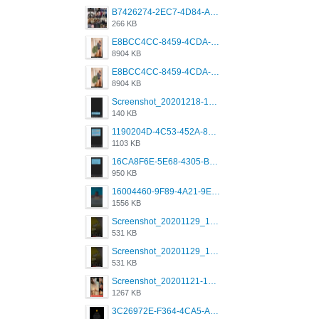
B7426274-2EC7-4D84-A2E1-0DD49E679BD8.jpeg
266 KB
E8BCC4CC-8459-4CDA-B6E7-8DFB52A46E78.png
8904 KB
E8BCC4CC-8459-4CDA-B6E7-8DFB52A46E78.png
8904 KB
Screenshot_20201218-185122_Grindr.jpg
140 KB
1190204D-4C53-452A-8A31-99534EC38FF8.png
1103 KB
16CA8F6E-5E68-4305-B0FA-1AE58119E639.png
950 KB
16004460-9F89-4A21-9E77-F96C26D4F695.png
1556 KB
Screenshot_20201129_194344_com.grindrapp.android.jpg
531 KB
Screenshot_20201129_194344_com.grindrapp.android.jpg
531 KB
Screenshot_20201121-135006.png
1267 KB
3C26972E-F364-4CA5-A5D2-E0AC042C17D2.png