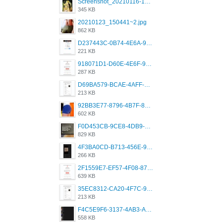
Screenshot_20210116-102820.jpg
345 KB
20210123_150441~2.jpg
862 KB
D237443C-0B74-4E6A-9382-A5F8DA2912A9.jpeg
221 KB
918071D1-D60E-4E6F-98FD-789350930259.jpeg
287 KB
D69BA579-BCAE-4AFF-BB66-B559C4A6E2E3.jpeg
213 KB
92BB3E77-8796-4B7F-8C5A-2E41554E96A0.jpeg
602 KB
F0D453CB-9CE8-4DB9-9EFD-553B1D2FEBB1.jpeg
829 KB
4F3BA0CD-B713-456E-9DBC-814C6D19D607.jpeg
266 KB
2F1559E7-EF57-4F08-87CC-206D9E00BEC6.png
639 KB
35EC8312-CA20-4F7C-99E5-F1CC04EE8355.jpeg
213 KB
F4C5E9F6-3137-4AB3-A09A-56EE746D2B26.png
558 KB