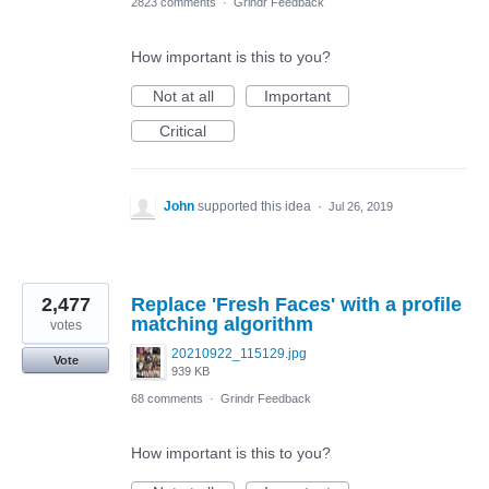
2823 comments
·
Grindr Feedback
How important is this to you?
Not at all
Important
Critical
John
supported this idea
·
Jul 26, 2019
2,477
Replace 'Fresh Faces' with a profile
matching algorithm
votes
20210922_115129.jpg
Vote
939 KB
68 comments
·
Grindr Feedback
How important is this to you?