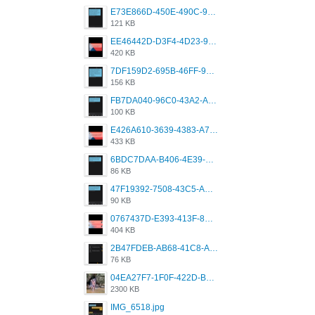
E73E866D-450E-490C-9B24-967DB5695A36.png
121 KB
EE46442D-D3F4-4D23-96BE-084CC459FC8E.png
420 KB
7DF159D2-695B-46FF-920D-F5563F130CE0.png
156 KB
FB7DA040-96C0-43A2-AD40-D53B0579351A.png
100 KB
E426A610-3639-4383-A7D7-C087D81557EF.png
433 KB
6BDC7DAA-B406-4E39-9CB1-07F90ABD4E77.png
86 KB
47F19392-7508-43C5-AB3A-B7CEF431CF8E.png
90 KB
0767437D-E393-413F-8E32-987A4133A001.png
404 KB
2B47FDEB-AB68-41C8-A80C-5E424F7D88C2.png
76 KB
04EA27F7-1F0F-422D-B5B0-BCC0C6A6CC83.jpeg
2300 KB
IMG_6518.jpg