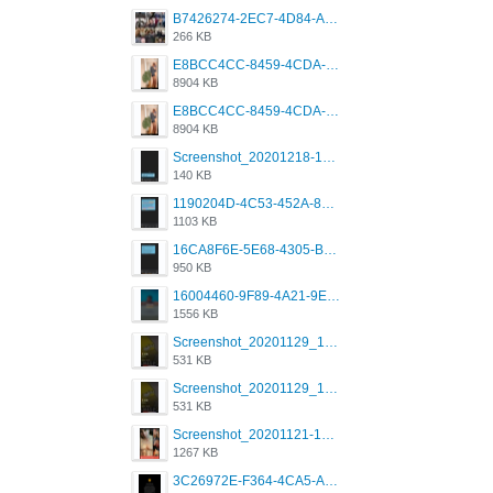
B7426274-2EC7-4D84-A2E1-0DD49E679BD8.jpeg
266 KB
E8BCC4CC-8459-4CDA-B6E7-8DFB52A46E78.png
8904 KB
E8BCC4CC-8459-4CDA-B6E7-8DFB52A46E78.png
8904 KB
Screenshot_20201218-185122_Grindr.jpg
140 KB
1190204D-4C53-452A-8A31-99534EC38FF8.png
1103 KB
16CA8F6E-5E68-4305-B0FA-1AE58119E639.png
950 KB
16004460-9F89-4A21-9E77-F96C26D4F695.png
1556 KB
Screenshot_20201129_194344_com.grindrapp.android.jpg
531 KB
Screenshot_20201129_194344_com.grindrapp.android.jpg
531 KB
Screenshot_20201121-135006.png
1267 KB
3C26972E-F364-4CA5-A5D2-E0AC042C17D2.png