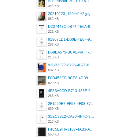
Screenshot_20210116-102820.jpg
345 KB
20210123_150441~2.jpg
862 KB
D237443C-0B74-4E6A-9382-A5F8DA2912A9.jpeg
221 KB
918071D1-D60E-4E6F-98FD-789350930259.jpeg
287 KB
D69BA579-BCAE-4AFF-BB66-B559C4A6E2E3.jpeg
213 KB
92BB3E77-8796-4B7F-8C5A-2E41554E96A0.jpeg
602 KB
F0D453CB-9CE8-4DB9-9EFD-553B1D2FEBB1.jpeg
829 KB
4F3BA0CD-B713-456E-9DBC-814C6D19D607.jpeg
266 KB
2F1559E7-EF57-4F08-87CC-206D9E00BEC6.png
639 KB
35EC8312-CA20-4F7C-99E5-F1CC04EE8355.jpeg
213 KB
F4C5E9F6-3137-4AB3-A09A-56EE746D2B26.png
558 KB