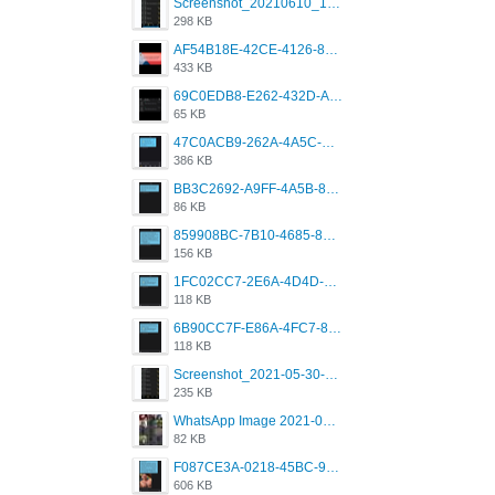
Screenshot_20210610_151721_com.grindrapp.android.jpg
298 KB
AF54B18E-42CE-4126-8F00-DB1AA05BAFCF.png
433 KB
69C0EDB8-E262-432D-A355-730E357A3BDD.png
65 KB
47C0ACB9-262A-4A5C-A1A6-7E7769A85040.png
386 KB
BB3C2692-A9FF-4A5B-818D-E85444E921FA.png
86 KB
859908BC-7B10-4685-8A02-2E25108AA1E2.png
156 KB
1FC02CC7-2E6A-4D4D-B58F-D62693D53BDC.png
118 KB
6B90CC7F-E86A-4FC7-8080-9232C92AC6DB.png
118 KB
Screenshot_2021-05-30-13-42-08-931_com.grindrapp.android.jpg
235 KB
WhatsApp Image 2021-05-18 at 18.59.02.jpeg
82 KB
F087CE3A-0218-45BC-988C-C6FE773580D7.png
606 KB