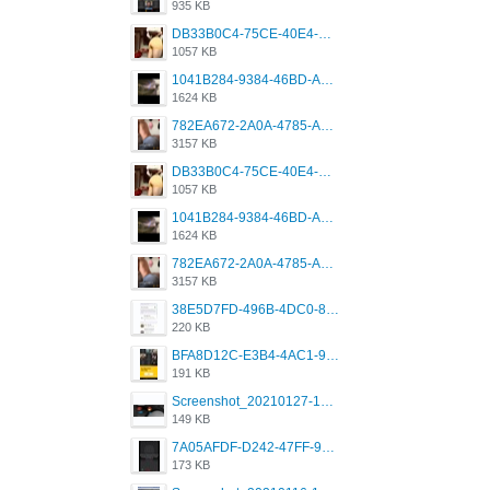
935 KB
DB33B0C4-75CE-40E4-A6AC-0197671C4DF7.jpeg
1057 KB
1041B284-9384-46BD-A8D2-2905F5837CAA.png
1624 KB
782EA672-2A0A-4785-A337-4340E4AFEE7A.png
3157 KB
DB33B0C4-75CE-40E4-A6AC-0197671C4DF7.jpeg
1057 KB
1041B284-9384-46BD-A8D2-2905F5837CAA.png
1624 KB
782EA672-2A0A-4785-A337-4340E4AFEE7A.png
3157 KB
38E5D7FD-496B-4DC0-8693-3830613F02E3.jpeg
220 KB
BFA8D12C-E3B4-4AC1-945A-A4F53D5ECE14.jpeg
191 KB
Screenshot_20210127-191056_Grindr.jpg
149 KB
7A05AFDF-D242-47FF-9F52-60B003D0167B.jpeg
173 KB