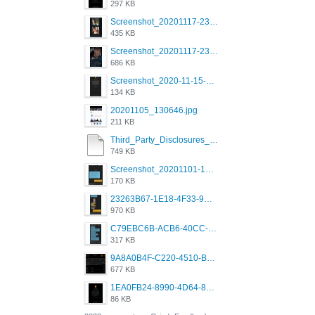
297 KB
Screenshot_20201117-230735.png
435 KB
Screenshot_20201117-230848.png
686 KB
Screenshot_2020-11-15-22-08-28-34_0b220821f310a9cc22e9def9d32cbfd4.jpg
134 KB
20201105_130646.jpg
211 KB
Third_Party_Disclosures_-_20200629 (1).pdf
749 KB
Screenshot_20201101-162951_Grindr.jpg
170 KB
23263B67-1E18-4F33-9D61-2EE4BE273B3B.png
970 KB
C79EBC6B-ACB6-40CC-AC4B-8B841FFFEC78.png
317 KB
9A8A0B4F-C220-4510-B2C9-181DF0E236C0.jpeg
677 KB
1EA0FB24-8990-4D64-8303-37BCCDA597EE.png
86 KB