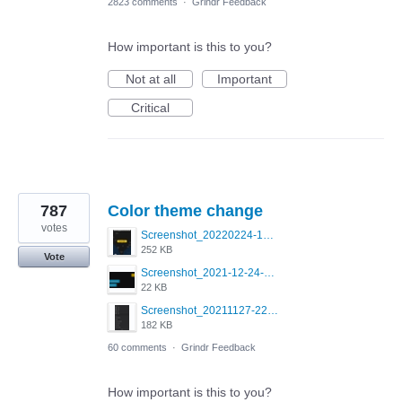
2823 comments
·
Grindr Feedback
How important is this to you?
Not at all
Important
Critical
787
Color theme change
votes
Screenshot_20220224-121658_Grindr.jpg
252 KB
Vote
Screenshot_2021-12-24-18-45-51-449_com.grindrapp.android.png
22 KB
Screenshot_20211127-223822.png
182 KB
60 comments
·
Grindr Feedback
How important is this to you?