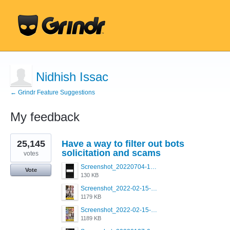
Nidhish Issac
← Grindr Feature Suggestions
My feedback
2
25,145
Have a way to filter out bots
results
found
solicitation and scams
votes
Screenshot_20220704-194627_Grindr.jpg
Vote
130 KB
Screenshot_2022-02-15-16-34-50-234_com.grindrapp.android.jpg
1179 KB
Screenshot_2022-02-15-16-34-45-209_com.grindrapp.android.jpg
1189 KB