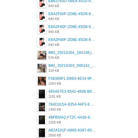
EB63764D-5BE4-4515-AE2D-C12D6462FA6E.jpeg
840 KB
E6A2F40F-2D8E-45D8-9173-4E0A49DB0C32.jpeg
840 KB
E6A2F40F-2D8E-45D8-9173-4E0A49DB0C32.jpeg
840 KB
E6A2F40F-2D8E-45D8-9173-4E0A49DB0C32.jpeg
840 KB
IMG_20210304_184108.jpg
576 KB
IMG_20210303_095242_330.jpg
318 KB
F38369F1-D863-4E34-9F3A-A5E6EFE4ACF1.jpeg
2263 KB
485A67E3-6542-4608-B01F-4376EE148F7C.png
1191 KB
784D315A-9354-44F3-8CBF-4F5A2119BE00.png
1450 KB
4BF85FA2-F72C-4A30-99F1-443614A985FC.png
2205 KB
A82A101F-A995-4397-8534-7EB8F89DCCB6.png
2500 KB