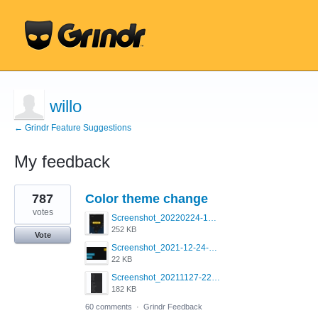
willo
← Grindr Feature Suggestions
My feedback
1
787
Color theme change
result
found
votes
Screenshot_20220224-121658_Grindr.jpg
252 KB
Vote
Screenshot_2021-12-24-18-45-51-449_com.grindrapp.android.png
22 KB
Screenshot_20211127-223822.png
182 KB
60 comments
·
Grindr Feedback