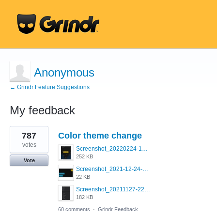
Anonymous
← Grindr Feature Suggestions
My feedback
1
787
Color theme change
result
found
votes
Screenshot_20220224-121658_Grindr.jpg
252 KB
Vote
Screenshot_2021-12-24-18-45-51-449_com.grindrapp.android.png
22 KB
Screenshot_20211127-223822.png
182 KB
60 comments
·
Grindr Feedback