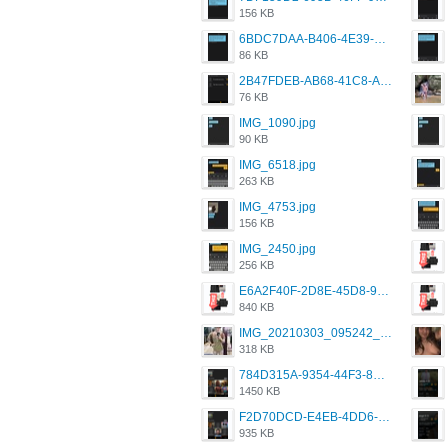
156 KB
6BDC7DAA-B406-4E39-9CB1-07F90ABD4E77.png
86 KB
2B47FDEB-AB68-41C8-A80C-5E424F7D88C2.png
76 KB
IMG_1090.jpg
90 KB
IMG_6518.jpg
263 KB
IMG_4753.jpg
156 KB
IMG_2450.jpg
256 KB
E6A2F40F-2D8E-45D8-9173-4E0A49DB0C32.jpeg
840 KB
IMG_20210303_095242_330.jpg
318 KB
784D315A-9354-44F3-8CBF-4F5A2119BE00.png
1450 KB
F2D70DCD-E4EB-4DD6-B5E2-B307012546D7.png
935 KB