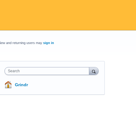
New and returning users may
sign in
Search
Grindr