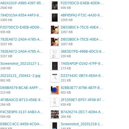
A82A101F-A995-4397-8534-7EB8F89DCCB6.png
F2D70DCD-E4EB-4DD6-B5E2-B307012546D7.png
2500 KB
935 KB
784D315A-9354-44F3-8CBF-4F5A2119BE00.png
4BF85FA2-F72C-4A30-99F1-443614A985FC.png
1450 KB
2205 KB
F2D70DCD-E4EB-4DD6-B5E2-B307012546D7.png
DB33B0C4-75CE-40E4-A6AC-0197671C4DF7.jpeg
935 KB
1057 KB
782EA672-2A0A-4785-A337-4340E4AFEE7A.png
DB33B0C4-75CE-40E4-A6AC-0197671C4DF7.jpeg
3157 KB
1057 KB
782EA672-2A0A-4785-A337-4340E4AFEE7A.png
38E5D7FD-496B-4DC0-8693-3830613F02E3.jpeg
3157 KB
220 KB
Screenshot_20210127-191056_Grindr.jpg
7A05AFDF-D242-47FF-9F52-60B003D0167B.jpeg
149 KB
173 KB
20210123_150441~2.jpg
D237443C-0B74-4E6A-9382-A5F8DA2912A9.jpeg
862 KB
221 KB
D69BA579-BCAE-4AFF-BB66-B559C4A6E2E3.jpeg
92BB3E77-8796-4B7F-8C5A-2E41554E96A0.jpeg
213 KB
602 KB
4F3BA0CD-B713-456E-9DBC-814C6D19D607.jpeg
2F1559E7-EF57-4F08-87CC-206D9E00BEC6.png
266 KB
639 KB
F4C5E9F6-3137-4AB3-A09A-56EE746D2B26.png
B7426274-2EC7-4D84-A2E1-0DD49E679BD8.jpeg
558 KB
266 KB
E8BCC4CC-8459-4CDA-B6E7-8DFB52A46E78.png
Screenshot_20201218-185122_Grindr.jpg
8904 KB
140 KB