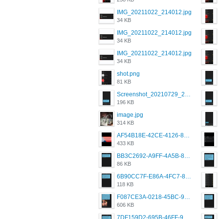
IMG_20211022_214012.jpg
34 KB
IMG_20211022_214012.jpg
34 KB
IMG_20211022_214012.jpg
34 KB
shot.png
81 KB
Screenshot_20210729_215125_com.grindrapp.android.jpg
196 KB
image.jpg
314 KB
AF54B18E-42CE-4126-8F00-DB1AA05BAFCF.png
433 KB
BB3C2692-A9FF-4A5B-818D-E85444E921FA.png
86 KB
6B90CC7F-E86A-4FC7-8080-9232C92AC6DB.png
118 KB
F087CE3A-0218-45BC-988C-C6FE773580D7.png
606 KB
7DF159D2-695B-46FF-920D-F5563F130CE0.png