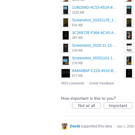
1190204D-4C53-452A-8A31-99534EC38FF8.png
1103 KB
Screenshot_20201129_194344_com.grindrapp.android.jpg
531 KB
3C26972E-F364-4CA5-A5D2-E0AC042C17D2.png
297 KB
Screenshot_2020-11-15-22-08-28-34_0b220821f310a9cc22e9def9d32cbfd4.jpg
134 KB
Screenshot_20201101-162951_Grindr.jpg
170 KB
9A8A0B4F-C220-4510-B2C9-181DF0E236C0.jpeg
677 KB
2823 comments
·
Grindr Feedback
How important is this to you?
Not at all
Important
David
supported this idea
·
Jan 1, 2022