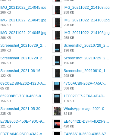
IMG_20211022_214045.jpg
IMG_20211022_214103.jpg
266 KB
258 KB
IMG_20211022_214045.jpg
IMG_20211022_214103.jpg
266 KB
258 KB
IMG_20211022_214045.jpg
IMG_20211022_214103.jpg
266 KB
258 KB
Screenshot_20210729_215125_com.grindrapp.android.jpg
Screenshot_20210729_215125_com.grindrapp.android.jpg
196 KB
196 KB
Screenshot_20210729_215125_com.grindrapp.android.jpg
Screenshot_20210729_215125_com.grindrapp.android.jpg
196 KB
196 KB
Screenshot_2021-06-16-08-28-05-034_com.grindrapp.android.jpg
Screenshot_20210610_151721_com.grindrapp.android.jpg
122 KB
298 KB
69C0EDB8-E262-432D-A355-730E357A3BDD.png
47C0ACB9-262A-4A5C-A1A6-7E7769A85040.png
65 KB
386 KB
859908BC-7B10-4685-8A02-2E25108AA1E2.png
1FC02CC7-2E6A-4D4D-B58F-D62693D53BDC.png
156 KB
118 KB
Screenshot_2021-05-30-13-42-08-931_com.grindrapp.android.jpg
WhatsApp Image 2021-05-18 at 18.59.02.jpeg
235 KB
82 KB
E73E866D-450E-490C-9B24-967DB5695A36.png
EE46442D-D3F4-4D23-96BE-084CC459FC8E.png
121 KB
420 KB
FB7DA040-96C0-43A2-AD40-D53B0579351A.png
E426A610-3639-4383-A7D7-C087D81557EF.png