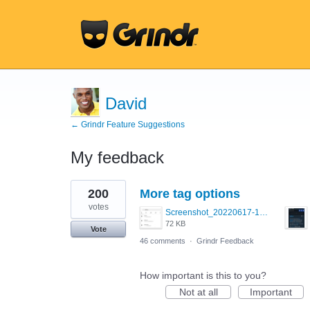
David
← Grindr Feature Suggestions
My feedback
3
200
More tag options
results
found
votes
Screenshot_20220617-155653_Instagram.jpg
72 KB
Vote
46 comments
·
Grindr Feedback
How important is this to you?
Not at all
Important