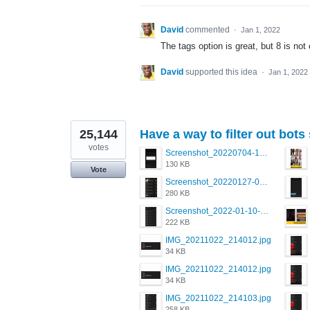
David
commented
·
Jan 1, 2022
The tags option is great, but 8 is not
David
supported this idea
·
Jan 1, 2022
25,144
Have a way to filter out bots
votes
Screenshot_20220704-194627_Grindr.jpg
130 KB
Vote
Screenshot_20220127-081048.png
280 KB
Screenshot_2022-01-10-12-46-34-527_com.grindrapp.android.jpg
222 KB
IMG_20211022_214012.jpg
34 KB
IMG_20211022_214012.jpg
34 KB
IMG_20211022_214103.jpg
258 KB