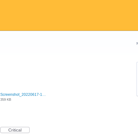
Screenshot_20220617-154015_Chrome.jpg
359 KB
Critical