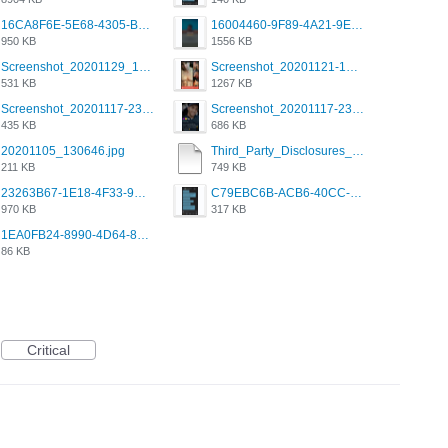
16CA8F6E-5E68-4305-B0FA-1AE58119E639.png
16004460-9F89-4A21-9E77-F96C26D4F695.png
950 KB
1556 KB
Screenshot_20201129_194344_com.grindrapp.android.jpg
Screenshot_20201121-135006.png
531 KB
1267 KB
Screenshot_20201117-230735.png
Screenshot_20201117-230848.png
435 KB
686 KB
20201105_130646.jpg
Third_Party_Disclosures_-_20200629 (1).pdf
211 KB
749 KB
23263B67-1E18-4F33-9D61-2EE4BE273B3B.png
C79EBC6B-ACB6-40CC-AC4B-8B841FFFEC78.png
970 KB
317 KB
1EA0FB24-8990-4D64-8303-37BCCDA597EE.png
86 KB
Critical