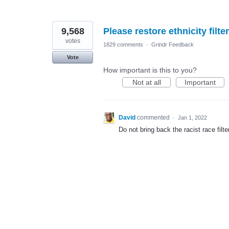
9,568
Please restore ethnicity filter
votes
1829 comments
·
Grindr Feedback
Vote
How important is this to you?
Not at all
Important
David
commented
·
Jan 1, 2022
Do not bring back the racist race fil