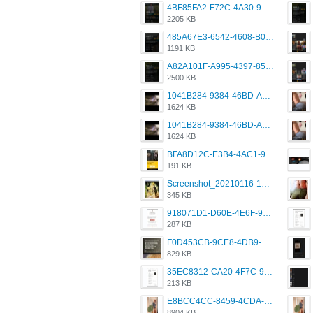
4BF85FA2-F72C-4A30-99F1-443614A985FC.png
2205 KB
485A67E3-6542-4608-B01F-4376EE148F7C.png
1191 KB
A82A101F-A995-4397-8534-7EB8F89DCCB6.png
2500 KB
1041B284-9384-46BD-A8D2-2905F5837CAA.png
1624 KB
1041B284-9384-46BD-A8D2-2905F5837CAA.png
1624 KB
BFA8D12C-E3B4-4AC1-945A-A4F53D5ECE14.jpeg
191 KB
Screenshot_20210116-102820.jpg
345 KB
918071D1-D60E-4E6F-98FD-789350930259.jpeg
287 KB
F0D453CB-9CE8-4DB9-9EFD-553B1D2FEBB1.jpeg
829 KB
35EC8312-CA20-4F7C-99E5-F1CC04EE8355.jpeg
213 KB
E8BCC4CC-8459-4CDA-B6E7-8DFB52A46E78.png
8904 KB