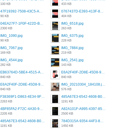
100 KB
433 KB
47F19392-7508-43C5-AB3A-B7CEF431CF8E.png
0767437D-E393-413F-8E32-987A4133A001.png
90 KB
404 KB
04EA27F7-1F0F-422D-B5B0-BCC0C6A6CC83.jpeg
IMG_6518.jpg
2300 KB
263 KB
IMG_1090.jpg
IMG_6375.jpg
90 KB
228 KB
IMG_7067.jpg
IMG_7884.jpg
169 KB
219 KB
IMG_4544.jpg
IMG_2541.jpg
282 KB
143 KB
EB63764D-5BE4-4515-AE2D-C12D6462FA6E.jpeg
E6A2F40F-2D8E-45D8-9173-4E0A49DB0C32.jpeg
840 KB
840 KB
E6A2F40F-2D8E-45D8-9173-4E0A49DB0C32.jpeg
IMG_20210304_184108.jpg
840 KB
576 KB
F38369F1-D863-4E34-9F3A-A5E6EFE4ACF1.jpeg
485A67E3-6542-4608-B01F-4376EE148F7C.png
2263 KB
1191 KB
4BF85FA2-F72C-4A30-99F1-443614A985FC.png
A82A101F-A995-4397-8534-7EB8F89DCCB6.png
2205 KB
2500 KB
485A67E3-6542-4608-B01F-4376EE148F7C.png
784D315A-9354-44F3-8CBF-4F5A2119BE00.png
1191 KB
1450 KB