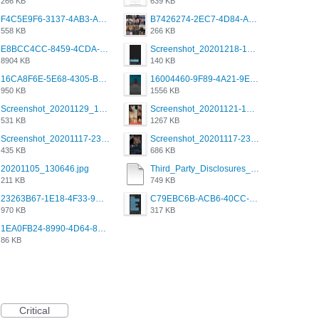
266 KB
639 KB
F4C5E9F6-3137-4AB3-A09A-56EE746D2B26.png
B7426274-2EC7-4D84-A2E1-0DD49E679BD8.jpeg
558 KB
266 KB
E8BCC4CC-8459-4CDA-B6E7-8DFB52A46E78.png
Screenshot_20201218-185122_Grindr.jpg
8904 KB
140 KB
16CA8F6E-5E68-4305-B0FA-1AE58119E639.png
16004460-9F89-4A21-9E77-F96C26D4F695.png
950 KB
1556 KB
Screenshot_20201129_194344_com.grindrapp.android.jpg
Screenshot_20201121-135006.png
531 KB
1267 KB
Screenshot_20201117-230735.png
Screenshot_20201117-230848.png
435 KB
686 KB
20201105_130646.jpg
Third_Party_Disclosures_-_20200629 (1).pdf
211 KB
749 KB
23263B67-1E18-4F33-9D61-2EE4BE273B3B.png
C79EBC6B-ACB6-40CC-AC4B-8B841FFFEC78.png
970 KB
317 KB
1EA0FB24-8990-4D64-8303-37BCCDA597EE.png
86 KB
Critical