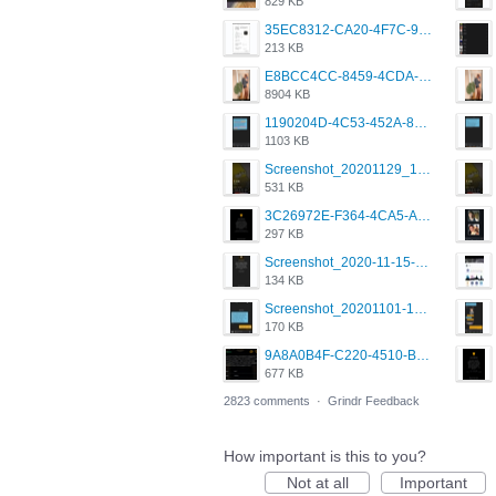
829 KB
35EC8312-CA20-4F7C-99E5-F1CC04EE8355.jpeg
213 KB
E8BCC4CC-8459-4CDA-B6E7-8DFB52A46E78.png
8904 KB
1190204D-4C53-452A-8A31-99534EC38FF8.png
1103 KB
Screenshot_20201129_194344_com.grindrapp.android.jpg
531 KB
3C26972E-F364-4CA5-A5D2-E0AC042C17D2.png
297 KB
Screenshot_2020-11-15-22-08-28-34_0b220821f310a9cc22e9def9d32cbfd4.jpg
134 KB
Screenshot_20201101-162951_Grindr.jpg
170 KB
9A8A0B4F-C220-4510-B2C9-181DF0E236C0.jpeg
677 KB
2823 comments
·
Grindr Feedback
How important is this to you?
Not at all
Important