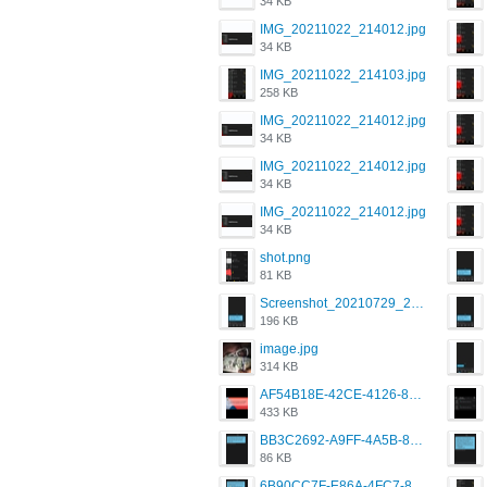
34 KB
IMG_20211022_214012.jpg
34 KB
IMG_20211022_214103.jpg
258 KB
IMG_20211022_214012.jpg
34 KB
IMG_20211022_214012.jpg
34 KB
IMG_20211022_214012.jpg
34 KB
shot.png
81 KB
Screenshot_20210729_215125_com.grindrapp.android.jpg
196 KB
image.jpg
314 KB
AF54B18E-42CE-4126-8F00-DB1AA05BAFCF.png
433 KB
BB3C2692-A9FF-4A5B-818D-E85444E921FA.png
86 KB
6B90CC7F-E86A-4FC7-8080-9232C92AC6DB.png