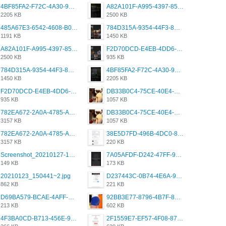
4BF85FA2-F72C-4A30-99F1-443614A985FC.png
A82A101F-A995-4397-8534-7EB8F89DCCB6.png
2205 KB
2500 KB
485A67E3-6542-4608-B01F-4376EE148F7C.png
784D315A-9354-44F3-8CBF-4F5A2119BE00.png
1191 KB
1450 KB
A82A101F-A995-4397-8534-7EB8F89DCCB6.png
F2D70DCD-E4EB-4DD6-B5E2-B307012546D7.png
2500 KB
935 KB
784D315A-9354-44F3-8CBF-4F5A2119BE00.png
4BF85FA2-F72C-4A30-99F1-443614A985FC.png
1450 KB
2205 KB
F2D70DCD-E4EB-4DD6-B5E2-B307012546D7.png
DB33B0C4-75CE-40E4-A6AC-0197671C4DF7.jpeg
935 KB
1057 KB
782EA672-2A0A-4785-A337-4340E4AFEE7A.png
DB33B0C4-75CE-40E4-A6AC-0197671C4DF7.jpeg
3157 KB
1057 KB
782EA672-2A0A-4785-A337-4340E4AFEE7A.png
38E5D7FD-496B-4DC0-8693-3830613F02E3.jpeg
3157 KB
220 KB
Screenshot_20210127-191056_Grindr.jpg
7A05AFDF-D242-47FF-9F52-60B003D0167B.jpeg
149 KB
173 KB
20210123_150441~2.jpg
D237443C-0B74-4E6A-9382-A5F8DA2912A9.jpeg
862 KB
221 KB
D69BA579-BCAE-4AFF-BB66-B559C4A6E2E3.jpeg
92BB3E77-8796-4B7F-8C5A-2E41554E96A0.jpeg
213 KB
602 KB
4F3BA0CD-B713-456E-9DBC-814C6D19D607.jpeg
2F1559E7-EF57-4F08-87CC-206D9E00BEC6.png