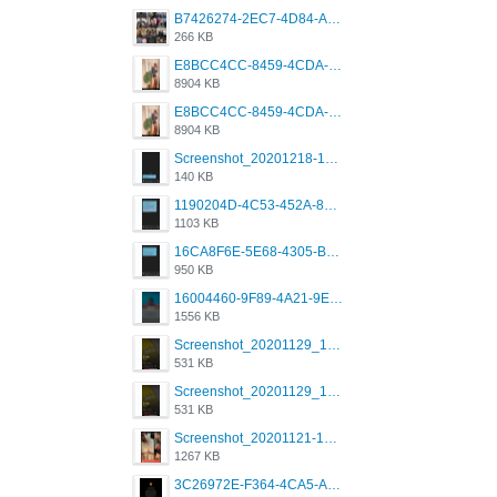
B7426274-2EC7-4D84-A2E1-0DD49E679BD8.jpeg
266 KB
E8BCC4CC-8459-4CDA-B6E7-8DFB52A46E78.png
8904 KB
E8BCC4CC-8459-4CDA-B6E7-8DFB52A46E78.png
8904 KB
Screenshot_20201218-185122_Grindr.jpg
140 KB
1190204D-4C53-452A-8A31-99534EC38FF8.png
1103 KB
16CA8F6E-5E68-4305-B0FA-1AE58119E639.png
950 KB
16004460-9F89-4A21-9E77-F96C26D4F695.png
1556 KB
Screenshot_20201129_194344_com.grindrapp.android.jpg
531 KB
Screenshot_20201129_194344_com.grindrapp.android.jpg
531 KB
Screenshot_20201121-135006.png
1267 KB
3C26972E-F364-4CA5-A5D2-E0AC042C17D2.png