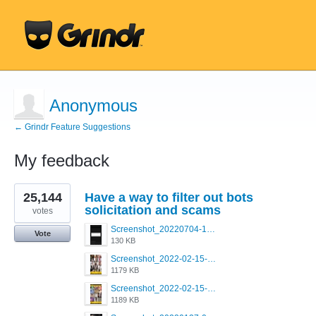
Anonymous
← Grindr Feature Suggestions
My feedback
1
25,144
Have a way to filter out bots
result
found
solicitation and scams
votes
Screenshot_20220704-194627_Grindr.jpg
Vote
130 KB
Screenshot_2022-02-15-16-34-50-234_com.grindrapp.android.jpg
1179 KB
Screenshot_2022-02-15-16-34-45-209_com.grindrapp.android.jpg
1189 KB