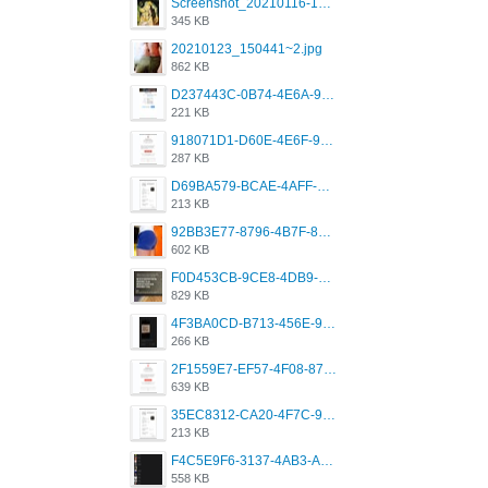
Screenshot_20210116-102820.jpg
345 KB
20210123_150441~2.jpg
862 KB
D237443C-0B74-4E6A-9382-A5F8DA2912A9.jpeg
221 KB
918071D1-D60E-4E6F-98FD-789350930259.jpeg
287 KB
D69BA579-BCAE-4AFF-BB66-B559C4A6E2E3.jpeg
213 KB
92BB3E77-8796-4B7F-8C5A-2E41554E96A0.jpeg
602 KB
F0D453CB-9CE8-4DB9-9EFD-553B1D2FEBB1.jpeg
829 KB
4F3BA0CD-B713-456E-9DBC-814C6D19D607.jpeg
266 KB
2F1559E7-EF57-4F08-87CC-206D9E00BEC6.png
639 KB
35EC8312-CA20-4F7C-99E5-F1CC04EE8355.jpeg
213 KB
F4C5E9F6-3137-4AB3-A09A-56EE746D2B26.png
558 KB