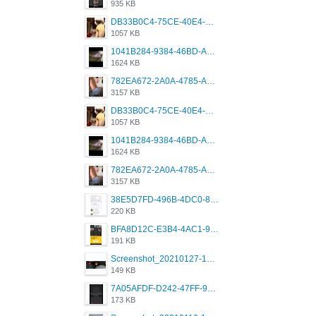
935 KB
DB33B0C4-75CE-40E4-A6AC-0197671C4DF7.jpeg
1057 KB
1041B284-9384-46BD-A8D2-2905F5837CAA.png
1624 KB
782EA672-2A0A-4785-A337-4340E4AFEE7A.png
3157 KB
DB33B0C4-75CE-40E4-A6AC-0197671C4DF7.jpeg
1057 KB
1041B284-9384-46BD-A8D2-2905F5837CAA.png
1624 KB
782EA672-2A0A-4785-A337-4340E4AFEE7A.png
3157 KB
38E5D7FD-496B-4DC0-8693-3830613F02E3.jpeg
220 KB
BFA8D12C-E3B4-4AC1-945A-A4F53D5ECE14.jpeg
191 KB
Screenshot_20210127-191056_Grindr.jpg
149 KB
7A05AFDF-D242-47FF-9F52-60B003D0167B.jpeg
173 KB