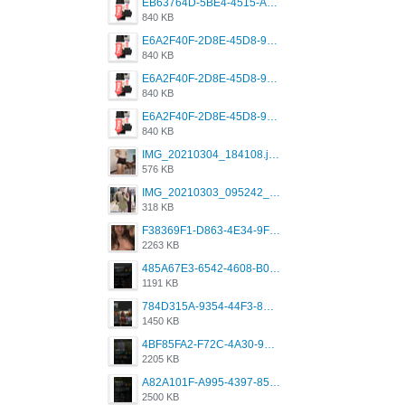
EB63764D-5BE4-4515-AE2D-C12D6462FA6E.jpeg
840 KB
E6A2F40F-2D8E-45D8-9173-4E0A49DB0C32.jpeg
840 KB
E6A2F40F-2D8E-45D8-9173-4E0A49DB0C32.jpeg
840 KB
E6A2F40F-2D8E-45D8-9173-4E0A49DB0C32.jpeg
840 KB
IMG_20210304_184108.jpg
576 KB
IMG_20210303_095242_330.jpg
318 KB
F38369F1-D863-4E34-9F3A-A5E6EFE4ACF1.jpeg
2263 KB
485A67E3-6542-4608-B01F-4376EE148F7C.png
1191 KB
784D315A-9354-44F3-8CBF-4F5A2119BE00.png
1450 KB
4BF85FA2-F72C-4A30-99F1-443614A985FC.png
2205 KB
A82A101F-A995-4397-8534-7EB8F89DCCB6.png
2500 KB