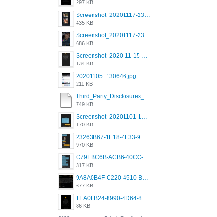
297 KB
Screenshot_20201117-230735.png
435 KB
Screenshot_20201117-230848.png
686 KB
Screenshot_2020-11-15-22-08-28-34_0b220821f310a9cc22e9def9d32cbfd4.jpg
134 KB
20201105_130646.jpg
211 KB
Third_Party_Disclosures_-_20200629 (1).pdf
749 KB
Screenshot_20201101-162951_Grindr.jpg
170 KB
23263B67-1E18-4F33-9D61-2EE4BE273B3B.png
970 KB
C79EBC6B-ACB6-40CC-AC4B-8B841FFFEC78.png
317 KB
9A8A0B4F-C220-4510-B2C9-181DF0E236C0.jpeg
677 KB
1EA0FB24-8990-4D64-8303-37BCCDA597EE.png
86 KB