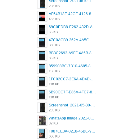
Screenshot_20210610_151721_com.grindrapp.android.jpg
298 KB
AF54B18E-42CE-4126-8F00-DB1AA05BAFCF.png
433 KB
69C0EDB8-E262-432D-A355-730E357A3BDD.png
65 KB
47C0ACB9-262A-4A5C-A1A6-7E7769A85040.png
386 KB
BB3C2692-A9FF-4A5B-818D-E85444E921FA.png
86 KB
859908BC-7B10-4685-8A02-2E25108AA1E2.png
156 KB
1FC02CC7-2E6A-4D4D-B58F-D62693D53BDC.png
118 KB
6B90CC7F-E86A-4FC7-8080-9232C92AC6DB.png
118 KB
Screenshot_2021-05-30-13-42-08-931_com.grindrapp.android.jpg
235 KB
WhatsApp Image 2021-05-18 at 18.59.02.jpeg
82 KB
F087CE3A-0218-45BC-988C-C6FE773580D7.png
606 KB