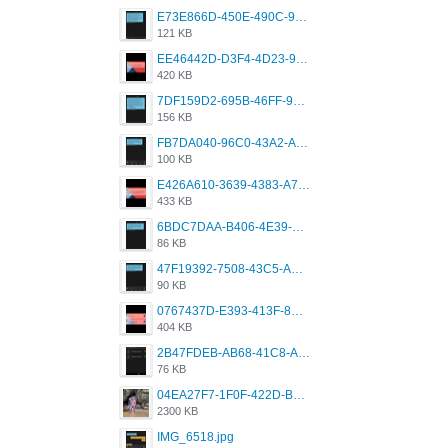
E73E866D-450E-490C-9B24-967DB5695A36.png
121 KB
EE46442D-D3F4-4D23-96BE-084CC459FC8E.png
420 KB
7DF159D2-695B-46FF-920D-F5563F130CE0.png
156 KB
FB7DA040-96C0-43A2-AD40-D53B0579351A.png
100 KB
E426A610-3639-4383-A7D7-C087D81557EF.png
433 KB
6BDC7DAA-B406-4E39-9CB1-07F90ABD4E77.png
86 KB
47F19392-7508-43C5-AB3A-B7CEF431CF8E.png
90 KB
0767437D-E393-413F-8E32-987A4133A001.png
404 KB
2B47FDEB-AB68-41C8-A80C-5E424F7D88C2.png
76 KB
04EA27F7-1F0F-422D-B5B0-BCC0C6A6CC83.jpeg
2300 KB
IMG_6518.jpg