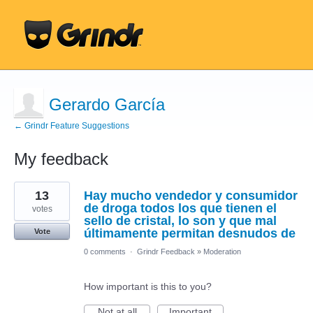
Gerardo García
← Grindr Feature Suggestions
My feedback
1
13
Hay mucho vendedor y consumidor
result
found
de droga todos los que tienen el
votes
sello de cristal, lo son y que mal
últimamente permitan desnudos de
Vote
0 comments
·
Grindr Feedback
»
Moderation
How important is this to you?
Not at all
Important